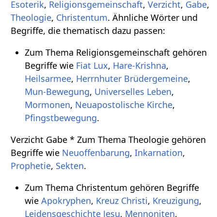
Esoterik
,
Religionsgemeinschaft
,
Verzicht
,
Gabe
,
Theologie
,
Christentum
. Ähnliche Wörter und
Begriffe, die thematisch dazu passen:
Zum Thema Religionsgemeinschaft gehören
Begriffe wie
Fiat Lux
,
Hare-Krishna
,
Heilsarmee
,
Herrnhuter Brüdergemeine
,
Mun-Bewegung
,
Universelles Leben
,
Mormonen
,
Neuapostolische Kirche
,
Pfingstbewegung
.
Verzicht Gabe * Zum Thema Theologie gehören
Begriffe wie
Neuoffenbarung
,
Inkarnation
,
Prophetie
,
Sekten
.
Zum Thema Christentum gehören Begriffe
wie
Apokryphen
,
Kreuz Christi
,
Kreuzigung
,
Leidensgeschichte Jesu
,
Mennoniten
,