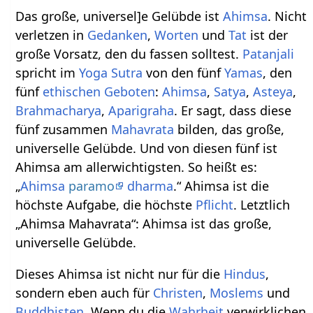
Das große, universel]e Gelübde ist
Ahimsa
. Nicht
verletzen in
Gedanken
,
Worten
und
Tat
ist der
große Vorsatz, den du fassen solltest.
Patanjali
spricht im
Yoga
Sutra
von den fünf
Yamas
, den
fünf
ethischen
Geboten
:
Ahimsa
,
Satya
,
Asteya
,
Brahmacharya
,
Aparigraha
. Er sagt, dass diese
fünf zusammen
Mahavrata
bilden, das große,
universelle Gelübde. Und von diesen fünf ist
Ahimsa am allerwichtigsten. So heißt es:
„
Ahimsa
paramo
dharma
.“ Ahimsa ist die
höchste Aufgabe, die höchste
Pflicht
. Letztlich
„Ahimsa Mahavrata“: Ahimsa ist das große,
universelle Gelübde.
Dieses Ahimsa ist nicht nur für die
Hindus
,
sondern eben auch für
Christen
,
Moslems
und
Buddhisten
. Wenn du die
Wahrheit
verwirklichen