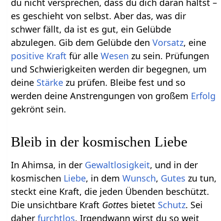
du nicht versprechen, dass du dich daran hältst –
es geschieht von selbst. Aber das, was dir
schwer fällt, da ist es gut, ein Gelübde
abzulegen. Gib dem Gelübde den
Vorsatz
, eine
positive
Kraft
für alle
Wesen
zu sein. Prüfungen
und Schwierigkeiten werden dir begegnen, um
deine
Stärke
zu prüfen. Bleibe fest und so
werden deine Anstrengungen von großem
Erfolg
gekrönt sein.
Bleib in der kosmischen Liebe
In Ahimsa, in der
Gewaltlosigkeit
, und in der
kosmischen
Liebe
, in dem
Wunsch
,
Gutes
zu tun,
steckt eine Kraft, die jeden Übenden beschützt.
Die unsichtbare Kraft
Gott
es bietet
Schutz
. Sei
daher
furchtlos
. Irgendwann wirst du so weit