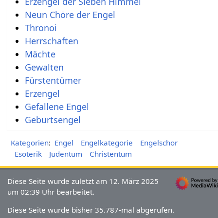
Erzengel der Sieben Himmel
Neun Chöre der Engel
Thronoi
Herrschaften
Mächte
Gewalten
Fürstentümer
Erzengel
Gefallene Engel
Geburtsengel‎
Kategorien
:
Engel
Engelkategorie
Engelschor
Esoterik
Judentum
Christentum
Diese Seite wurde zuletzt am 12. März 2025
um 02:39 Uhr bearbeitet.
Diese Seite wurde bisher 35.787-mal abgerufen.