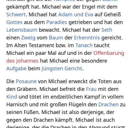
gekämpft hat. Michael war der Engel mit dem
Schwert
. Michael hat
Adam und Eva
auf Geheiß
Gottes
aus dem
Paradies
getrieben und hat den
Lebensbaum
bewacht. Michael hat der
Seth
einen
Zweig
vom
Baum
der
Erkenntnis
gereicht.
Im Alten Testament bzw. im
Tanach
taucht
Michael ein paar Mal auf und in der
Offenbarung
des Johannes
hat Michael eine besondere
Aufgabe
beim
Jüngsten Gericht
.
Die
Posaune
von Michael erweckt die Toten aus
den Gräbern. Michael befreit die
Frau
mit dem
Kind
und tötet im endzeitlichen Kampf in vollem
Harnisch und mit großen Flügeln den
Drachen
zu
seinen Füßen. Michael ist also derjenige, der
gegen den Drachen kämpft. Michael ist auch
derjenige, der die Drachen in den Abgrund stürzt