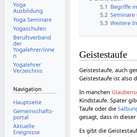
Yoga
5.1
Begriffe 
Ausbildung
5.2
Seminare
Yoga Seminare
5.3
Weitere I
Yogaschulen
Berufsverband
der
Yogalehrer/inne
Geistestaufe
n
Yogalehrer
Geistestaufe, auch g
Verzeichnis
Geistestaufe ist also 
Navigation
In manchen
Glaubens
Kindstaufe. Später gib
Hauptseite
Taufe oder die
Salbun
Gemeinschafts­
gesagt, dass in dieser
portal
Aktuelle
Es gibt die Geistestau
Ereignisse