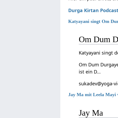
Durga Kirtan Podcas
Katyayani singt Om D
Om Dum Du
Katyayani singt
Om Dum Durgayei 
ist ein D…
sukadev@yoga-vid
Jay Ma mit Leela Mayi
Jay Ma