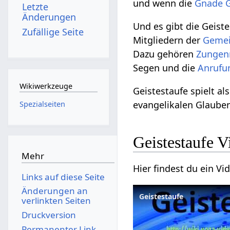
und wenn die
Gnade
Letzte
Änderungen
Und es gibt die Geiste
Zufällige Seite
Mitgliedern der
Geme
Dazu gehören
Zungen
Segen und die
Anrufu
Wikiwerkzeuge
Geistestaufe spielt a
evangelikalen Glauben
Spezialseiten
Geistestaufe V
Mehr
Hier findest du ein V
Links auf diese Seite
Änderungen an
Geistestaufe
verlinkten Seiten
Druckversion
Permanenter Link