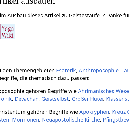
rtikel ausbauen
im Ausbau dieses Artikel zu Geistestaufe ? Danke für
zu den Themengebieten
Esoterik
,
Anthroposophie
,
Ta
egriffe, die thematisch dazu passen:
posophie gehören Begriffe wie
Ahrimanisches Wes
ronik
,
Devachan
,
Geistselbst
,
Großer Hüter
,
Klassens
ristentum gehören Begriffe wie
Apokryphen
,
Kreuz C
sten
,
Mormonen
,
Neuapostolische Kirche
,
Pfingstbe