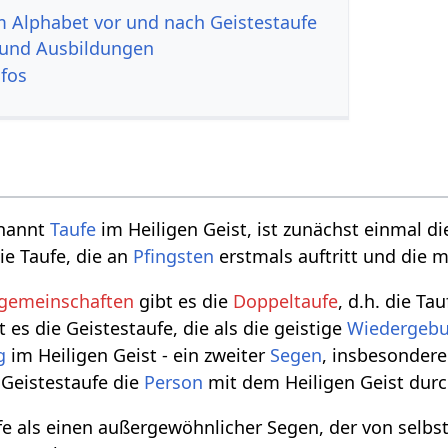
im Alphabet vor und nach Geistestaufe
 und Ausbildungen
nfos
enannt
Taufe
im Heiligen Geist, ist zunächst einmal d
die Taufe, die an
Pfingsten
erstmals auftritt und die m
gemeinschaften
gibt es die
Doppeltaufe
, d.h. die Ta
t es die Geistestaufe, die als die geistige
Wiedergebu
g
im Heiligen Geist - ein zweiter
Segen
, insbesondere
 Geistestaufe die
Person
mit dem Heiligen Geist dur
fe als einen außergewöhnlicher Segen, der von selbst