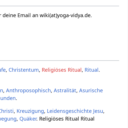
 deine Email an wiki(at)yoga-vidya.de.
ufe
,
Christentum
,
Religiöses Ritual
,
Ritual
.
en
,
Anthroposophisch
,
Astralität
,
Asurische
tunden
.
hristi
,
Kreuzigung
,
Leidensgeschichte Jesu
,
wegung
,
Quäker
. Religiöses Ritual Ritual