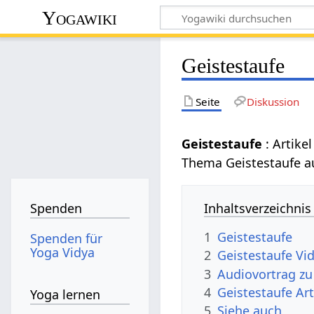
Yogawiki
Geistestaufe
Seite
Diskussion
Geistestaufe
: Artik
Thema Geistestaufe a
Inhaltsverzeichnis
Spenden
1
Geistestaufe
Spenden für
Yoga Vidya
2
Geistestaufe Vi
3
Audiovortrag zu
4
Geistestaufe Ar
Yoga lernen
5
Siehe auch