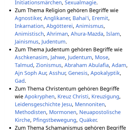
Initiationsmärchen
,
Sexualmagie
.
Zum Thema Religion gehören Begriffe wie
Agnostiker
,
Anglikaner
,
Bahai'i
,
Eremit
,
Inkarnation
,
Abgötterei
,
Animismus
,
Animistisch
,
Ahriman
,
Ahura-Mazda
,
Islam
,
Jainismus
,
Judentum
.
Zum Thema Judentum gehören Begriffe wie
Aschkenasim
,
Jahwe
,
Judentum
,
Mose
,
Talmud
,
Zionismus
,
Abraham Abulafia
,
Adam
,
Ajn Soph Aur
,
Asshur
,
Genesis
,
Apokalyptik
,
Gad
.
Zum Thema Christentum gehören Begriffe
wie
Apokryphen
,
Kreuz Christi
,
Kreuzigung
,
Leidensgeschichte Jesu
,
Mennoniten
,
Methodisten
,
Mormonen
,
Neuapostolische
Kirche
,
Pfingstbewegung
,
Quäker
.
Zum Thema Schamanismus gehören Begriffe