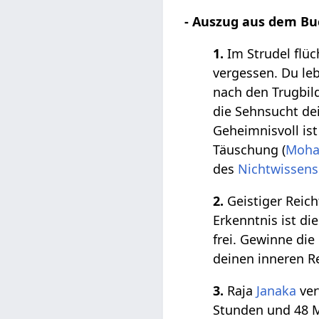
- Auszug aus dem Bu
1.
Im Strudel flüc
vergessen. Du le
nach den Trugbild
die Sehnsucht dei
Geheimnisvoll ist
Täuschung (
Moh
des
Nichtwissens
2.
Geistiger Reich
Erkenntnis ist d
frei. Gewinne die 
deinen inneren R
3.
Raja
Janaka
ver
Stunden und 48 Mi