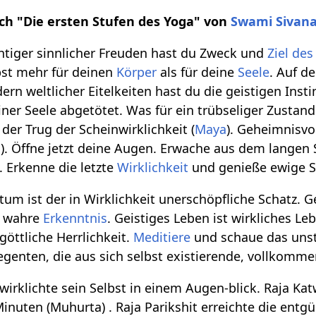
ch "Die ersten Stufen des Yoga" von
Swami Sivan
htiger sinnlicher Freuden hast du Zweck und
Ziel de
bst mehr für deinen
Körper
als für deine
Seele
. Auf d
ern weltlicher Eitelkeiten hast du die geistigen Inst
ner Seele abgetötet. Was für ein trübseliger Zustand
 der Trug der Scheinwirklichkeit (
Maya
). Geheimnisvol
a
). Öffne jetzt deine Augen. Erwache aus dem lange
. Erkenne die letzte
Wirklichkeit
und genieße ewige Se
tum ist der in Wirklichkeit unerschöpfliche Schatz. G
ie wahre
Erkenntnis
. Geistiges Leben ist wirkliches L
göttliche Herrlichkeit.
Meditiere
und schaue das uns
egenten, die aus sich selbst existierende, vollkomm
wirklichte sein Selbst in einem Augen-blick. Raja K
nuten (Muhurta) . Raja Parikshit erreichte die entgü