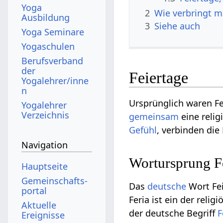
Yoga
2
Wie verbringt m
Ausbildung
3
Siehe auch
Yoga Seminare
Yogaschulen
Berufsverband
der
Feiertage
Yogalehrer/inne
n
Ursprünglich waren F
Yogalehrer
Verzeichnis
gemeinsam
eine relig
Gefühl
, verbinden die
Navigation
Wortursprung F
Hauptseite
Gemeinschafts­
Das
deutsche
Wort Fei
portal
Feria ist ein der reli
Aktuelle
der deutsche Begriff
F
Ereignisse