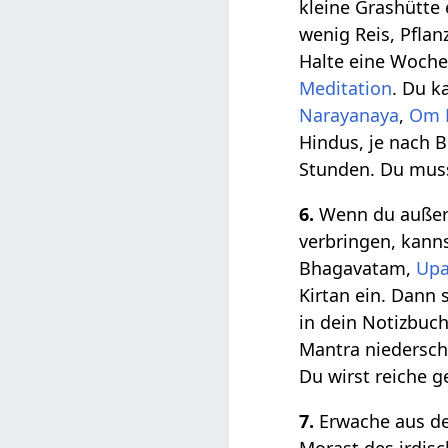
kleine Grashütte 
wenig Reis, Pflan
Halte eine Woche 
Meditation
. Du k
Narayanaya
,
Om 
Hindus, je nach 
Stunden. Du muss
6.
Wenn du außerst
verbringen, kann
Bhagavatam,
Upa
Kirtan ein. Dann 
in dein Notizbuc
Mantra niedersch
Du wirst reiche 
7.
Erwache aus d
Morast des irdis