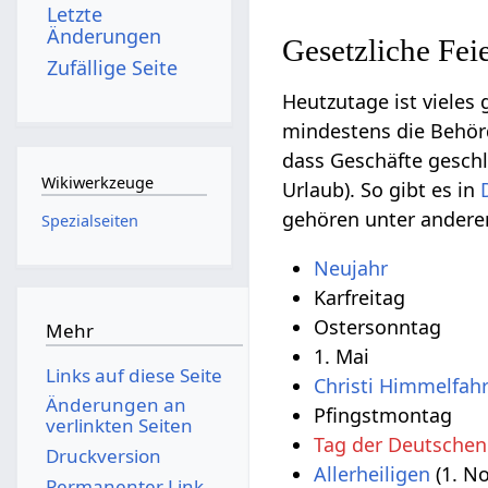
Letzte
Änderungen
Gesetzliche Fei
Zufällige Seite
Heutzutage ist vieles 
mindestens die Behö
dass Geschäfte geschl
Wikiwerkzeuge
Urlaub). So gibt es in
gehören unter ander
Spezialseiten
Neujahr
Karfreitag
Ostersonntag
Mehr
1. Mai
Links auf diese Seite
Christi Himmelfahr
Änderungen an
Pfingstmontag
verlinkten Seiten
Tag der Deutschen
Druckversion
Allerheiligen
(1. N
Permanenter Link