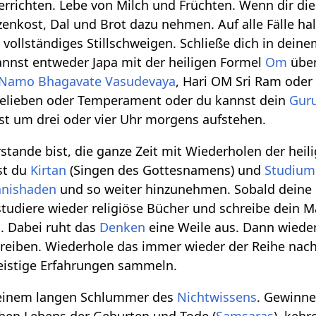
errichten. Lebe von Milch und Früchten. Wenn dir die
zenkost, Dal und Brot dazu nehmen. Auf alle Fälle h
vollständiges Stillschweigen. Schließe dich in dein
annst entweder Japa mit der heiligen Formel
Om
übe
Namo Bhagavate Vasudevaya
, Hari OM Sri Ram ode
Belieben oder Temperament oder du kannst dein
Gur
t um drei oder vier Uhr morgens aufstehen.
ande bist, die ganze Zeit mit Wiederholen der heili
st du
Kirtan
(Singen des Gottesnamens) und
Studium 
nishaden
und so weiter hinzunehmen. Sobald deine
studiere wieder religiöse Bücher und schreibe dein M
h. Dabei ruht das
Denken
eine Weile aus. Dann wieder
reiben. Wiederhole das immer wieder der Reihe nach.
geistige Erfahrungen sammeln.
einem langen Schlummer des
Nichtwissens
. Gewinne
chen Lebens der Geburten und Tode (
Samsaras
), keh