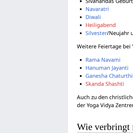
Sivanandas Geburt
Navaratri
Diwali
Heiligabend
Silvester
/Neujahr 
Weitere Feiertage bei
Rama Navami
Hanuman Jayanti
Ganesha Chaturthi
Skanda Shashti
Auch zu den christlic
der Yoga Vidya Zentr
Wie verbringt 