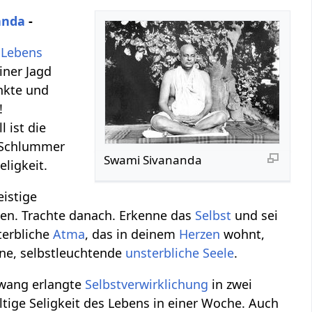
anda
-
s Lebens
einer Jagd
inkte und
!
l ist die
n Schlummer
Swami Sivananda
ligkeit.
eistige
eben. Trachte danach. Erkenne das
Selbst
und sei
terbliche
Atma
, das in deinem
Herzen
wohnt,
ene, selbstleuchtende
unsterbliche Seele
.
atwang erlangte
Selbstverwirklichung
in zwei
ltige Seligkeit des Lebens in einer Woche. Auch