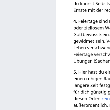
du kannst Selbst
Ernste mit der r
4.
Feiertage sind
oder ziellosem W
Gottbewusstsein.
gewidmet sein. V
Leben verschwend
Feiertage verschw
Übungen (Sadhana
5.
Hier hast du ei
einen ruhigen Ra
längere Zeit fes
für dich günstig
diesen Orten
rei
außerordentlich.