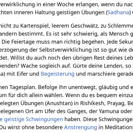
verwirklichung in einer Woche erlangen, wenn du na
echten inneren Haltung geistigen Übungen (
Sadhana
)
 nicht zu Kartenspiel, leerem Geschwätz, zu Schlem
andern bestimmt. Es ist sehr schwierig, als Mensch g
 Die Feiertage muss man richtig begehen. Jede Se
erzögerung der Selbstverwirklichung ist so gut wie 
et. Willst du auch noch den übrigen Rest deines Le
enden? Wache sogleich auf. Gürte deine Lenden, so o
) mit Eifer und
Begeisterung
und marschiere geradew
nen Tagesplan. Befolge ihn unentwegt, gläubig und 
um für dich allein wählen. Wenn du es bequem einzu
tgelegten Übungen (Anushtan) in Rishikesh, Prayag, 
 gelegenen Ort am Ufer des Ganges, der Yamuna oder
ne
geistige
Schwingungen
haben. Diese Schwingungen
 Du wirst ohne besondere
Anstrengung
in Meditatio