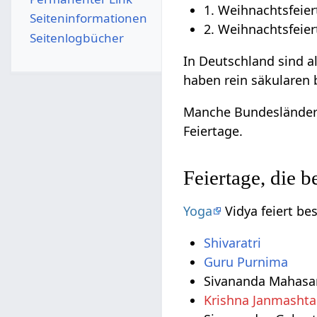
1. Weihnachtsfeier
Seiten­­informationen
2. Weihnachtsfeier
Seitenlogbücher
In Deutschland sind a
haben rein säkularen
Manche Bundesländer 
Feiertage.
Feiertage, die 
Yoga
Vidya feiert be
Shivaratri
Guru Purnima
Sivananda Mahasama
Krishna Janmasht