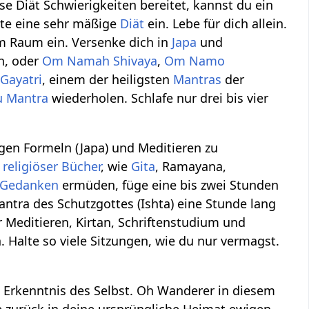
se Diät Schwierigkeiten bereitet, kannst du ein
alte eine sehr mäßige
Diät
ein. Lebe für dich allein.
em Raum ein. Versenke dich in
Japa
und
n, oder
Om Namah Shivaya
,
Om Namo
r
Gayatri
, einem der heiligsten
Mantras
der
u Mantra
wiederholen. Schlafe nur drei bis vier
gen Formeln (Japa) und Meditieren zu
religiöser Bücher
, wie
Gita
, Ramayana,
Gedanken
ermüden, füge eine bis zwei Stunden
antra des Schutzgottes (Ishta) eine Stunde lang
 Meditieren, Kirtan, Schriftenstudium und
 Halte so viele Sitzungen, wie du nur vermagst.
 Erkenntnis des Selbst. Oh Wanderer in diesem
re zurück in deine ursprüngliche Heimat ewigen