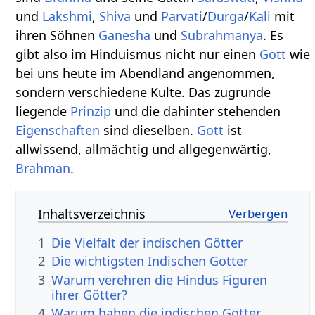
und
Lakshmi
,
Shiva
und
Parvati
/
Durga
/
Kali
mit
ihren Söhnen
Ganesha
und
Subrahmanya
. Es
gibt also im Hinduismus nicht nur einen
Gott
wie
bei uns heute im Abendland angenommen,
sondern verschiedene Kulte. Das zugrunde
liegende
Prinzip
und die dahinter stehenden
Eigenschaften
sind dieselben.
Gott
ist
allwissend, allmächtig und allgegenwärtig,
Brahman
.
Inhaltsverzeichnis
1
Die Vielfalt der indischen Götter
2
Die wichtigsten Indischen Götter
3
Warum verehren die Hindus Figuren
ihrer Götter?
4
Warum haben die indischen Götter