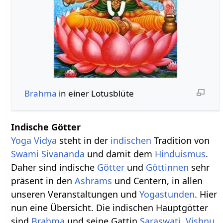
Brahma
in einer Lotusblüte
Indische Götter
Yoga Vidya
steht in der
indischen
Tradition von
Swami Sivananda
und damit dem
Hinduismus
.
Daher sind indische
Götter
und
Göttinnen
sehr
präsent in den
Ashrams
und Centern, in allen
unseren Veranstaltungen und
Yogastunden
. Hier
nun eine Übersicht. Die indischen Hauptgötter
sind
Brahma
und seine Gattin
Saraswati
,
Vishnu