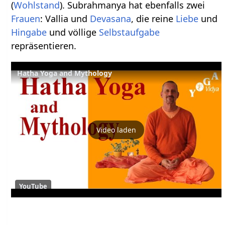
(
Wohlstand
). Subrahmanya hat ebenfalls zwei
Frauen
: Vallia und
Devasana
, die reine
Liebe
und
Hingabe
und völlige
Selbstaufgabe
repräsentieren.
Hatha Yoga and Mythology
Video laden
YouTube