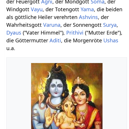
der Feuergott
Agni
, der Mondgott
Soma
, der
Windgott
Vayu
, der Totengott
Yama
, die beiden
als göttliche Heiler verehrten
Ashvins
, der
Wahrheitsgott
Varuna
, der Sonnengott
Surya
,
Dyaus
("Vater Himmel"),
Prithivi
("Mutter Erde"),
die Göttermutter
Aditi
, die Morgenröte
Ushas
u.a.