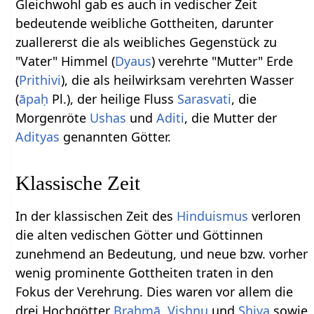
Gleichwohl gab es auch in vedischer Zeit
bedeutende weibliche Gottheiten, darunter
zuallererst die als weibliches Gegenstück zu
"Vater" Himmel (
Dyaus
) verehrte "Mutter" Erde
(
Prithivi
), die als heilwirksam verehrten Wasser
(
āpaḥ
Pl.), der heilige Fluss
Sarasvati
, die
Morgenröte
Ushas
und
Aditi
, die Mutter der
Adityas
genannten Götter.
Klassische Zeit
In der klassischen Zeit des
Hinduismus
verloren
die alten vedischen Götter und Göttinnen
zunehmend an Bedeutung, und neue bzw. vorher
wenig prominente Gottheiten traten in den
Fokus der Verehrung. Dies waren vor allem die
drei Hochgötter
Brahmā
,
Vishnu
und
Shiva
sowie