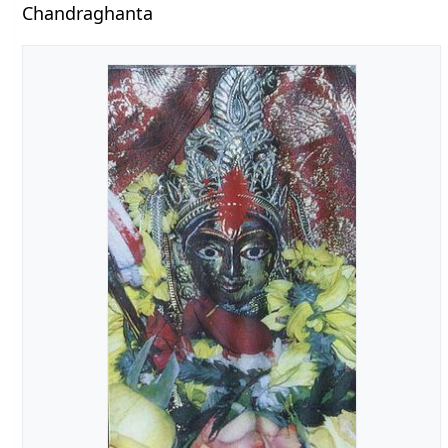
Chandraghanta