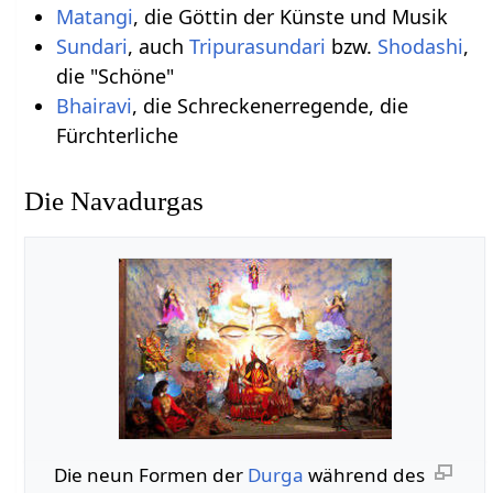
Matangi
, die Göttin der Künste und Musik
Sundari
, auch
Tripurasundari
bzw.
Shodashi
,
die "Schöne"
Bhairavi
, die Schreckenerregende, die
Fürchterliche
Die Navadurgas
Die neun Formen der
Durga
während des