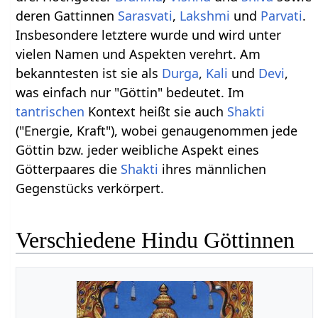
deren Gattinnen
Sarasvati
,
Lakshmi
und
Parvati
.
Insbesondere letztere wurde und wird unter
vielen Namen und Aspekten verehrt. Am
bekanntesten ist sie als
Durga
,
Kali
und
Devi
,
was einfach nur "Göttin" bedeutet. Im
tantrischen
Kontext heißt sie auch
Shakti
("Energie, Kraft"), wobei genaugenommen jede
Göttin bzw. jeder weibliche Aspekt eines
Götterpaares die
Shakti
ihres männlichen
Gegenstücks verkörpert.
Verschiedene Hindu Göttinnen