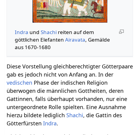
Indra
und
Shachi
reiten auf dem
göttlichen Elefanten
Airavata
, Gemälde
aus 1670-1680
Diese Vorstellung gleichberechtigter Götterpaare
gab es jedoch nicht von Anfang an. In der
vedischen
Phase der indischen Religion
überwogen die männlichen Gottheiten, deren
Gattinnen, falls überhaupt vorhanden, nur eine
untergeordnete Rolle spielten. Eine Ausnahme
hierzu bildete lediglich
Shachi
, die Gattin des
Götterfürsten
Indra
.