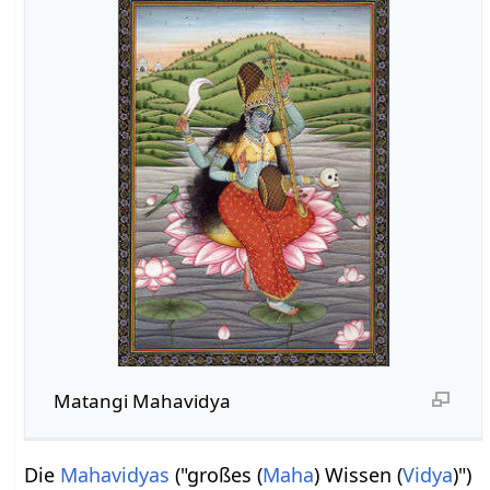
Matangi Mahavidya
Die
Mahavidyas
("großes (
Maha
) Wissen (
Vidya
)")