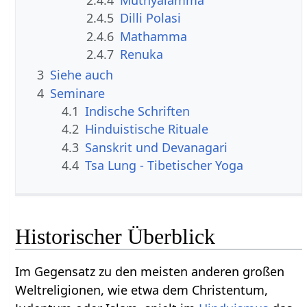
2.4.4
Muthyalamma
2.4.5
Dilli Polasi
2.4.6
Mathamma
2.4.7
Renuka
3
Siehe auch
4
Seminare
4.1
Indische Schriften
4.2
Hinduistische Rituale
4.3
Sanskrit und Devanagari
4.4
Tsa Lung - Tibetischer Yoga
Historischer Überblick
Im Gegensatz zu den meisten anderen großen
Weltreligionen, wie etwa dem Christentum,