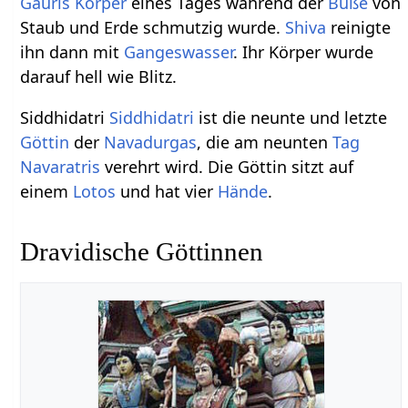
Gauris
Körper
eines Tages während der
Buße
von
Staub und Erde schmutzig wurde.
Shiva
reinigte
ihn dann mit
Gangeswasser
. Ihr Körper wurde
darauf hell wie Blitz.
Siddhidatri
Siddhidatri
ist die neunte und letzte
Göttin
der
Navadurgas
, die am neunten
Tag
Navaratris
verehrt wird. Die Göttin sitzt auf
einem
Lotos
und hat vier
Hände
.
Dravidische Göttinnen