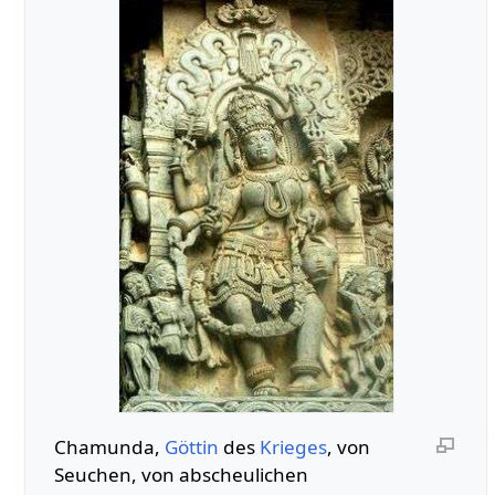
Chamunda,
Göttin
des
Krieges
, von
Seuchen, von abscheulichen