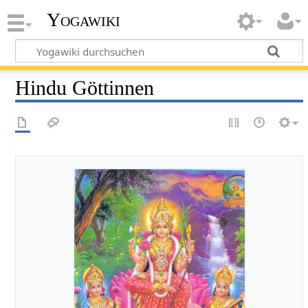
Yogawiki
Hindu Göttinnen