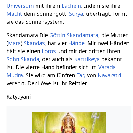
Universum
mit ihrem
Lächeln
. Indem sie ihre
Macht
dem Sonnengott,
Surya
, überträgt, formt
sie das Sonnensystem.
Skandamata Die
Göttin
Skandamata
, die Mutter
(
Mata
)
Skandas
, hat vier
Hände
. Mit zwei Händen
hält sie einen
Lotos
und mit der dritten ihren
Sohn
Skanda
, der auch als
Karttikeya
bekannt
ist. Die vierte Hand befindet sich im
Varada
Mudra
. Sie wird am fünften
Tag
von
Navaratri
verehrt. Der Löwe ist ihr Reittier.
Katyayani