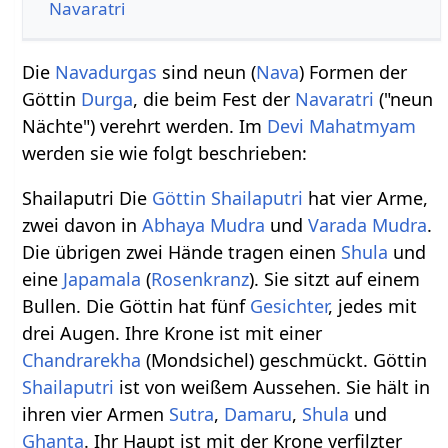
Navaratri
Die
Navadurgas
sind neun (
Nava
) Formen der
Göttin
Durga
, die beim Fest der
Navaratri
("neun
Nächte") verehrt werden. Im
Devi Mahatmyam
werden sie wie folgt beschrieben:
Shailaputri Die
Göttin
Shailaputri
hat vier Arme,
zwei davon in
Abhaya Mudra
und
Varada Mudra
.
Die übrigen zwei Hände tragen einen
Shula
und
eine
Japamala
(
Rosenkranz
). Sie sitzt auf einem
Bullen. Die Göttin hat fünf
Gesichter
, jedes mit
drei Augen. Ihre Krone ist mit einer
Chandrarekha
(Mondsichel) geschmückt. Göttin
Shailaputri
ist von weißem Aussehen. Sie hält in
ihren vier Armen
Sutra
,
Damaru
,
Shula
und
Ghanta
. Ihr Haupt ist mit der Krone verfilzter