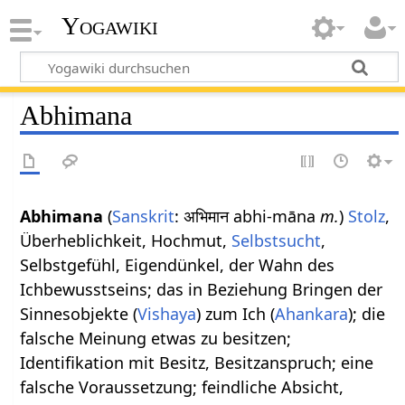
Yogawiki
Abhimana
Abhimana
(
Sanskrit
: अभिमान abhi-māna
m.
)
Stolz
,
Überheblichkeit, Hochmut,
Selbst
sucht
,
Selbstgefühl, Eigendünkel, der Wahn des
Ichbewusstseins; das in Beziehung Bringen der
Sinnesobjekte (
Vishaya
) zum Ich (
Ahankara
); die
falsche Meinung etwas zu besitzen;
Identifikation mit Besitz, Besitzanspruch; eine
falsche Voraussetzung; feindliche Absicht,