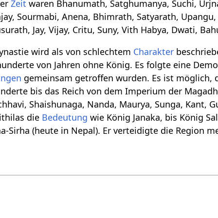
ser
Zeit
waren Bhanumath, Satghumanya, Suchi, Urjnam
njay, Sourmabi, Anena, Bhimrath, Satyarath, Upangu
rath, Jay, Vijay, Critu, Suny, Vith Habya, Dwati, Bahu
Dynastie wird als von schlechtem
Charakter
beschriebe
 hunderte von Jahren ohne König. Es folgte eine Demo
ungen
gemeinsam getroffen wurden. Es ist möglich, d
rhunderte bis das Reich von dem Imperium der Magadh
ichhavi, Shaishunaga, Nanda, Maurya, Sunga, Kant, G
ithilas die
Bedeutung
wie König Janaka, bis König Sa
-Sirha (heute in Nepal). Er verteidigte die Region m