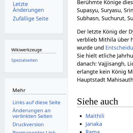
Berühmte Könige die
Letzte
Änderungen
Supasyu, Suryasu, Sri
Subhasn, Suchurut, Susu
Zufällige Seite
Der letzte König der 
verblieb Mithila über
wurde und
Entscheid
Wikiwerkzeuge
Sie hielt etliche Jah
Spezialseiten
danach: Vajjisangh, L
erlangte kein König M
Hauptstadt Mahisautha
Mehr
Siehe auch
Links auf diese Seite
Änderungen an
Maithili
verlinkten Seiten
Janaka
Druckversion
Rama
Permanenter Link