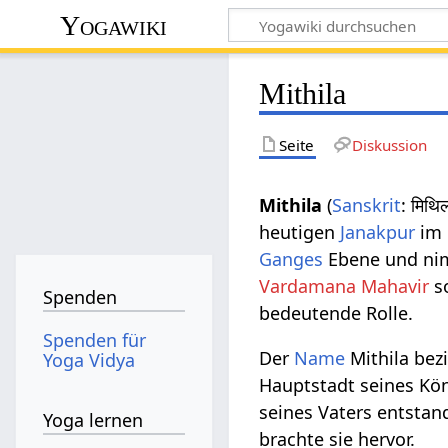
Yogawiki
Mithila
Seite
Diskussion
Mithila
(
Sanskrit
: मिथ
heutigen
Janakpur
im 
Ganges
Ebene und nim
Vardamana Mahavir
so
Spenden
bedeutende Rolle.
Spenden für
Der
Name
Mithila bez
Yoga Vidya
Hauptstadt seines Kön
seines Vaters entsta
Yoga lernen
brachte sie hervor.