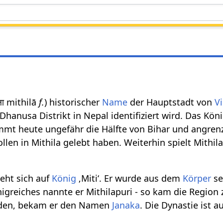
िला mithilā
f.
) historischer
Name
der Hauptstadt von
V
Dhanusa Distrikt in Nepal identifiziert wird. Das Köni
mt heute ungefähr die Hälfte von Bihar und angre
llen in Mithila gelebt haben. Weiterhin spielt Mithila
ieht sich auf
König
‚Miti‘. Er wurde aus dem
Körper
se
igreiches nannte er Mithilapuri - so kam die Regio
nden, bekam er den Namen
Janaka
. Die Dynastie ist