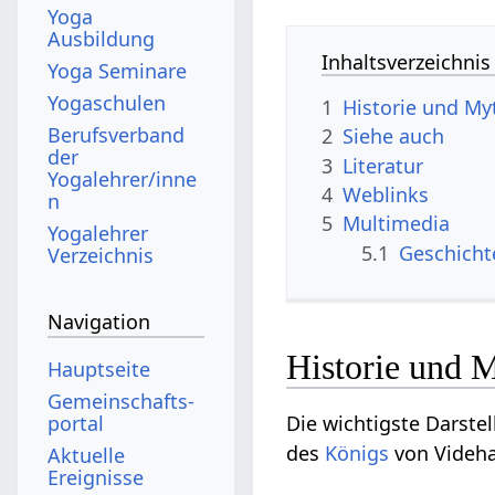
Yoga
Ausbildung
Inhaltsverzeichnis
Yoga Seminare
Yogaschulen
1
Historie und My
Berufsverband
2
Siehe auch
der
3
Literatur
Yogalehrer/inne
4
Weblinks
n
5
Multimedia
Yogalehrer
5.1
Geschicht
Verzeichnis
Navigation
Historie und 
Hauptseite
Gemeinschafts­
portal
Die wichtigste Darste
des
Königs
von Videha
Aktuelle
Ereignisse