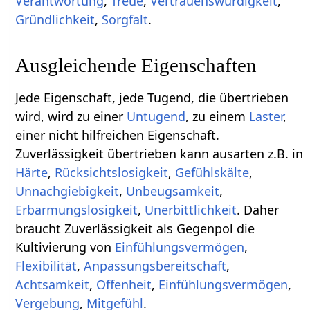
Verantwortung
,
Treue
,
Vertrauenswürdigkeit
,
Gründlichkeit
,
Sorgfalt
.
Ausgleichende Eigenschaften
Jede Eigenschaft, jede Tugend, die übertrieben
wird, wird zu einer
Untugend
, zu einem
Laster
,
einer nicht hilfreichen Eigenschaft.
Zuverlässigkeit übertrieben kann ausarten z.B. in
Härte
,
Rücksichtslosigkeit
,
Gefühlskälte
,
Unnachgiebigkeit
,
Unbeugsamkeit
,
Erbarmungslosigkeit
,
Unerbittlichkeit
. Daher
braucht Zuverlässigkeit als Gegenpol die
Kultivierung von
Einfühlungsvermögen
,
Flexibilität
,
Anpassungsbereitschaft
,
Achtsamkeit
,
Offenheit
,
Einfühlungsvermögen
,
Vergebung
,
Mitgefühl
.