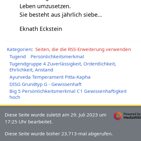
Leben umzusetzen.
Sie besteht aus jährlich siebe…
Eknath Eckstein
Kategorien
:
Seiten, die die RSS-Erweiterung verwenden
Tugend
Persönlichkeitsmerkmal
Tugendgruppe 4 Zuverlässigkeit, Ordentlichkeit,
Ehrlichkeit, Anstand
Ayurveda Temperament Pitta-Kapha
DISG Grundtyp G - Gewissenhaft
Big 5 Persönlichkeitsmerkmal C1 Gewissenhaftigkeit
hoch
Diese Seite wurde zuletzt am 29. Juli 2023 um
17:25 Uhr bearbeitet.
Diese Seite wurde bisher 23.713-mal abgerufen.