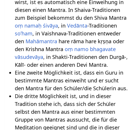
wirst, ist es automatisch eine Einweihung in
diesen einen Mantra. In Shaiva-Traditionen
zum Beispiel bekommst du den Shiva Mantra
oṃ namaḥ śivāya
, in
Vedānta
-Traditionen
so’ham
, in Vaishnava-Traditionen entweder
den
Mahāmantra
hare rāma hare kṛṣṇa oder
den Krishna Mantra
oṃ namo bhagavate
vāsudevāya
, in Shakti-Traditionen den Durgā-,
Kālī- oder einen anderen Devi Mantra.
Eine zweite Möglichkeit ist, dass ein Guru in
bestimmte Mantras einweiht und er sucht
den Mantra für den Schüler/die Schülerin aus.
Die dritte Möglichkeit ist, und in dieser
Tradition stehe ich, dass sich der Schüler
selbst den Mantra aus einer bestimmten
Gruppe von Mantras aussucht, die für die
Meditation geeignet sind und die in dieser