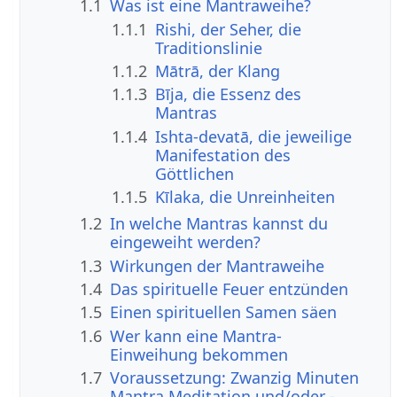
1.1
Was ist eine Mantraweihe?
1.1.1
Rishi, der Seher, die
Traditionslinie
1.1.2
Mātrā, der Klang
1.1.3
Bīja, die Essenz des
Mantras
1.1.4
Ishta-devatā, die jeweilige
Manifestation des
Göttlichen
1.1.5
Kīlaka, die Unreinheiten
1.2
In welche Mantras kannst du
eingeweiht werden?
1.3
Wirkungen der Mantraweihe
1.4
Das spirituelle Feuer entzünden
1.5
Einen spirituellen Samen säen
1.6
Wer kann eine Mantra-
Einweihung bekommen
1.7
Voraussetzung: Zwanzig Minuten
Mantra Meditation und/oder -