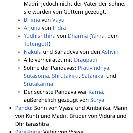
Madri, jedoch nicht der Vater der Söhne,
sie wurden von Göttern gezeugt.
Bhima
von
Vayu
Arjuna
von
Indra
Yudhishthira
von
Dharma
(
Yama
, dem
Totengott
)
Nakula
und Sahadeva von den
Ashvin
Alle verheiratet mit
Draupadi
Söhne der Pandavas:
Prativindhya
,
Sutasoma
,
Shrutakirti
,
Satanika
, und
Srutakarma
Der sechste Pandava war
Karna
,
außerehelich gezeugt von
Surya
Pandu
: Sohn von Vyasa und Ambalika, Mann
von Kunti und Madri, Bruder von Vidura und
Dhritarashtra
Parashara
: Vater von Vyasa