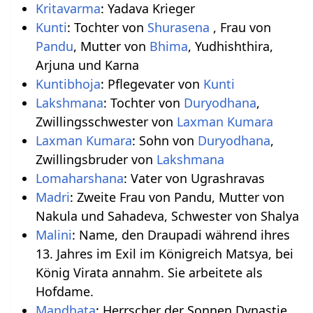
Kritavarma
: Yadava Krieger
Kunti
: Tochter von
Shurasena
, Frau von
Pandu
, Mutter von
Bhima
, Yudhishthira,
Arjuna und Karna
Kuntibhoja
: Pflegevater von
Kunti
Lakshmana
: Tochter von
Duryodhana
,
Zwillingsschwester von
Laxman Kumara
Laxman Kumara
: Sohn von
Duryodhana
,
Zwillingsbruder von
Lakshmana
Lomaharshana
: Vater von Ugrashravas
Madri
: Zweite Frau von Pandu, Mutter von
Nakula und Sahadeva, Schwester von Shalya
Malini
: Name, den Draupadi während ihres
13. Jahres im Exil im Königreich Matsya, bei
König Virata annahm. Sie arbeitete als
Hofdame.
Mandhata
: Herrscher der Sonnen Dynastie,