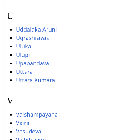
U
Uddalaka Aruni
Ugrashravas
Uluka
Ulupi
Upapandava
Uttara
Uttara Kumara
V
Vaishampayana
Vajra
Vasudeva
Vichitravirya