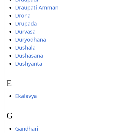
Draupati Amman
Drona
Drupada
Durvasa
Duryodhana
Dushala
Dushasana
Dushyanta
E
Ekalavya
G
Gandhari