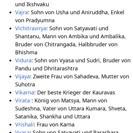
und Ikshvaku
Vajra
: Sohn von Usha und Aniruddha, Enkel
von Pradyumna
Vichitravirya
: Sohn von Satyavati und
Shantanu, Mann von Ambika und Ambalika,
Bruder von Chitrangada, Halbbruder von
Bhishma
Vidura
: Sohn von Vyasa und Sudri, Bruder von
Pandu und Dhritarashtra
Vijaya
: Zweite Frau von Sahadeva, Mutter von
Suhotra
Vikarna
: Der beste Krieger der Kauravas
Virata
: König von Matsya, Mann von
Sudeshna, Vater von Uttara Kumara, Shveta,
Satanika, Shankha und Uttara
Vrishali
: Frau von Karna
Vyasa
: Sohn von Satyavati und Parashara,