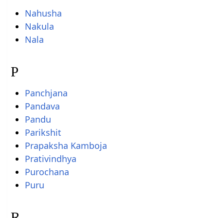
Nahusha
Nakula
Nala
P
Panchjana
Pandava
Pandu
Parikshit
Prapaksha Kamboja
Prativindhya
Purochana
Puru
R