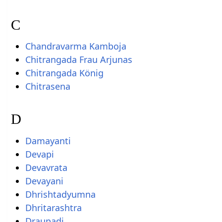
C
Chandravarma Kamboja
Chitrangada Frau Arjunas
Chitrangada König
Chitrasena
D
Damayanti
Devapi
Devavrata
Devayani
Dhrishtadyumna
Dhritarashtra
Draupadi