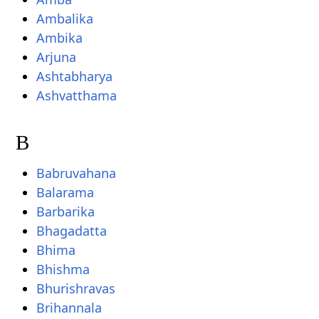
Ambalika
Ambika
Arjuna
Ashtabharya
Ashvatthama
B
Babruvahana
Balarama
Barbarika
Bhagadatta
Bhima
Bhishma
Bhurishravas
Brihannala