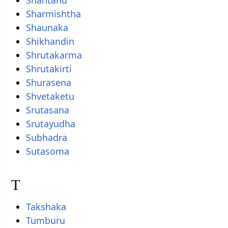
Sharmishtha
Shaunaka
Shikhandin
Shrutakarma
Shrutakirti
Shurasena
Shvetaketu
Srutasana
Srutayudha
Subhadra
Sutasoma
T
Takshaka
Tumburu