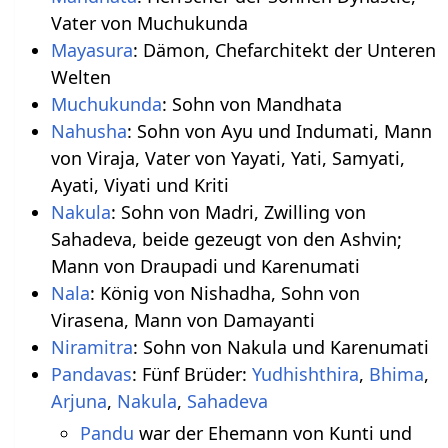
Vater von Muchukunda
Mayasura
: Dämon, Chefarchitekt der Unteren
Welten
Muchukunda
: Sohn von Mandhata
Nahusha
: Sohn von Ayu und Indumati, Mann
von Viraja, Vater von Yayati, Yati, Samyati,
Ayati, Viyati und Kriti
Nakula
: Sohn von Madri, Zwilling von
Sahadeva, beide gezeugt von den Ashvin;
Mann von Draupadi und Karenumati
Nala
: König von Nishadha, Sohn von
Virasena, Mann von Damayanti
Niramitra
: Sohn von Nakula und Karenumati
Pandavas
: Fünf Brüder:
Yudhishthira
,
Bhima
,
Arjuna
,
Nakula
,
Sahadeva
Pandu
war der Ehemann von Kunti und