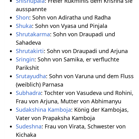
Shishupala
: Freier Rukminis dem Krishna sie
ausspannte
Shon
: Sohn von Adiratha und Radha
Shuka
: Sohn von Vyasa und Pinjala
Shrutakarma
: Sohn von Draupadi und
Sahadeva
Shrutakirti
: Sohn von Draupadi und Arjuna
Sringin
: Sohn von Samika, er verfluchte
Parikshit
Srutayudha
: Sohn von Varuna und dem Fluss
(weiblich) Parnasa
Subhadra
: Tochter von Vasudeva und Rohini,
Frau von Arjuna, Mutter von Abhimanyu
Sudakshina Kamboja
: König der Kambojas,
Vater von Prapaksha Kamboja
Sudeshna
: Frau von Virata, Schwester von
Kichaka