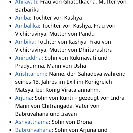
Ahilavati
: Frau von Ghatotkacha, Mutter von
Barbarika
Amba
: Tochter von Kashya
Ambalika
: Tochter von Kashya, Frau von
Vichitravirya, Mutter von Pandu
Ambika
: Tochter von Kashya, Frau von
Vichitravirya, Mutter von Dhritarashtra
Aniruddha
: Sohn von Rukmavati und
Pradyumna, Mann von Usha
Arishtanemi
: Name, den Sahadeva während
seines 13. Jahres im Exil im Königreich
Matsya, bei König Virata annahm.
Arjuna
: Sohn von Kunti – gezeugt von Indra,
Mann von Chitrangada, Vater von
Babruvahana und Iravan
Ashvatthama
: Sohn von Drona
Babruhvahana
: Sohn von Arjuna und