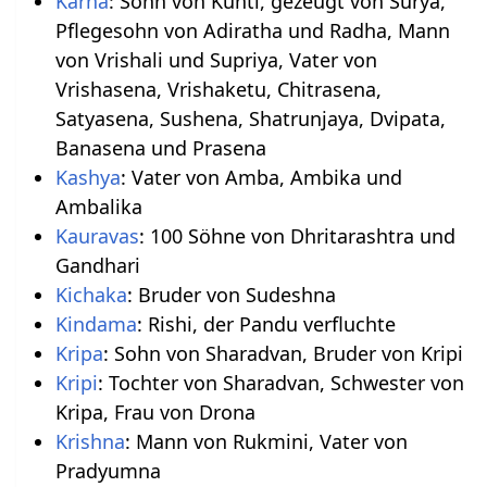
Karna
: Sohn von Kunti, gezeugt von Surya,
Pflegesohn von Adiratha und Radha, Mann
von Vrishali und Supriya, Vater von
Vrishasena, Vrishaketu, Chitrasena,
Satyasena, Sushena, Shatrunjaya, Dvipata,
Banasena und Prasena
Kashya
: Vater von Amba, Ambika und
Ambalika
Kauravas
: 100 Söhne von Dhritarashtra und
Gandhari
Kichaka
: Bruder von Sudeshna
Kindama
: Rishi, der Pandu verfluchte
Kripa
: Sohn von Sharadvan, Bruder von Kripi
Kripi
: Tochter von Sharadvan, Schwester von
Kripa, Frau von Drona
Krishna
: Mann von Rukmini, Vater von
Pradyumna