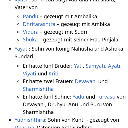
Vater von
Pandu
– gezeugt mit Ambalika
Dhritarashtra
– gezeugt mit Ambika
Vidura
– gezeugt mit Sudri
Shuka
– gezeugt mit seiner Frau Pinjala
Yayati
: Sohn von König Nahusha und Ashoka
Sundari
Er hatte fünf Brüder:
Yati
,
Samyati
,
Ayati
,
Viyati
und
Kriti
Er hatte zwei Frauen:
Devayani
und
Sharmishtha
Er hatte fünf Söhne:
Yadu
und
Turvasu
von
Devayani, Druhyu, Anu und Puru von
Sharmishtha
Yudhishthira
: Sohn von Kunti - gezeugt von
Dharma
, Vater von Prativindhya