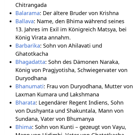
Chitrangada
Balarama
: Der ältere Bruder von Krishna
Ballava
: Name, den Bhima während seines
13. Jahres im Exil im Königreich Matsya, bei
König Virata annahm.
Barbarika
: Sohn von Ahilavati und
Ghatotkacha
Bhagadatta
: Sohn des Dämonen Naraka,
König von Pragjyotisha, Schwiegervater von
Duryodhana
Bhanumati
: Frau von Duryodhana, Mutter von
Laxman Kumara und Lakshmana
Bharata
: Legendärer Regent Indiens, Sohn
von Dushyanta und Shakuntala, Mann von
Sundana, Vater von Bhumanya
Bhima
: Sohn von Kunti – gezeugt von Vayu,
Mann von Hidimbi, Vater von Ghatotkacha