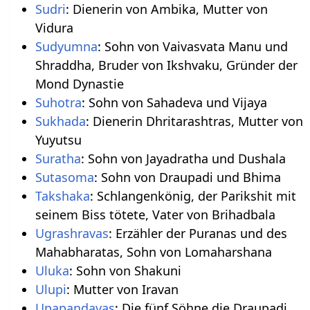
Sudri
: Dienerin von Ambika, Mutter von
Vidura
Sudyumna
: Sohn von Vaivasvata Manu und
Shraddha, Bruder von Ikshvaku, Gründer der
Mond Dynastie
Suhotra
: Sohn von Sahadeva und Vijaya
Sukhada
: Dienerin Dhritarashtras, Mutter von
Yuyutsu
Suratha
: Sohn von Jayadratha und Dushala
Sutasoma
: Sohn von Draupadi und Bhima
Takshaka
: Schlangenkönig, der Parikshit mit
seinem Biss tötete, Vater von Brihadbala
Ugrashravas
: Erzähler der Puranas und des
Mahabharatas, Sohn von Lomaharshana
Uluka
: Sohn von Shakuni
Ulupi
: Mutter von Iravan
Upapandavas
: Die fünf Söhne die Draupadi