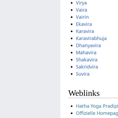
Virya
Vaira
Vairin
Ekavira
Karavira
Karavirabhuja
Dhanyavira
Mahavira
Shakavira
Sakridvira
Suvira
Weblinks
Hatha Yoga Pradip
Offizielle Homepa