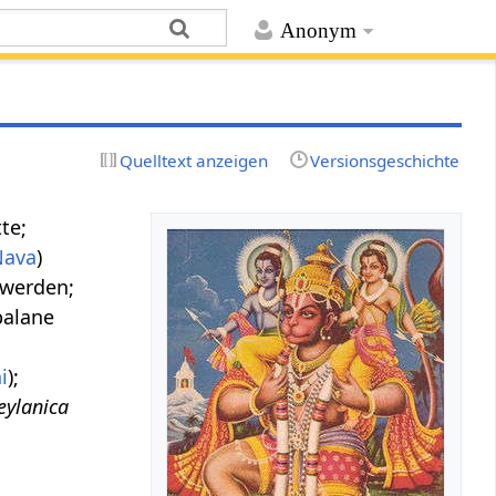
Anonym
Quelltext anzeigen
Versionsgeschichte
te;
Nava
)
t werden;
balane
i
);
eylanica