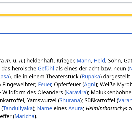
īra
m.
u.
n.
) heldenhaft, Krieger,
Mann
,
Held
, Sohn, Gat
; das heroische
Gefühl
als eines der acht bzw. neun (
Rasa
), die in einem Theaterstück (
Rupaka
) dargestell
in Eingeweihter;
Feuer
, Opferfeuer (
Agni
); Weiße Myro
he Wildform des Oleanders (
Karavira
); Molukkenbohne
enkartoffel, Yamswurzel (
Shurana
); Süßkartoffel (
Varah
s
(
Tanduliyaka
);
Name
eines
Asura
;
Helminthostachys z
effer (
Maricha
).