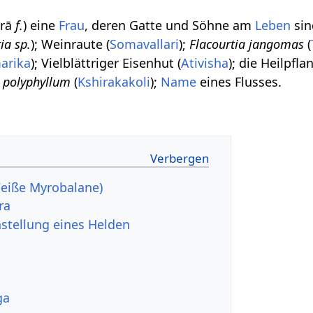
vīrā
f.
) eine
Frau
, deren Gatte und Söhne am
Leben
sin
ia sp.
); Weinraute (
Somavallari
);
Flacourtia jangomas
(
arika
); Vielblättriger Eisenhut (
Ativisha
); die Heilpfl
m polyphyllum
(
Kshirakakoli
);
Name
eines Flusses.
(Weiße Myrobalane)
ra
nstellung eines Helden
ga