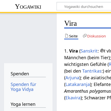
Yogawiki
Vira
Seite
Diskussion
1.
Vira
(
Sanskrit
: वीर v
Männchen (beim Tier)
wichtigsten Gefühle (
(bei den
Tantrikas
:) e
Spenden
(
Arjuna
); die asiatisc
Spenden für
(
Latakaranja
); Elefant
Yoga Vidya
Amaranthus polygamu
(
Ekavira
); Schwarzer Pf
Yoga lernen