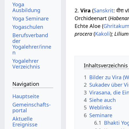
Yoga
Ausbildung
2.
Vira
(
Sanskrit
: वीरा 
Orchideenart (
Habenar
Yoga Seminare
Echte Aloe (
Ghritakum
Yogaschulen
procera
(
Kakoli
);
Liliu
Berufsverband
der
Yogalehrer/inne
n
Yogalehrer
Inhaltsverzeichnis
Verzeichnis
1
Bilder zu Vira 
Navigation
2
Sukadev über Vi
3
Virasana, die Ei
Hauptseite
4
Siehe auch
Gemeinschafts­
5
Weblinks
portal
6
Seminare
Aktuelle
6.1
Bhakti Yo
Ereignisse