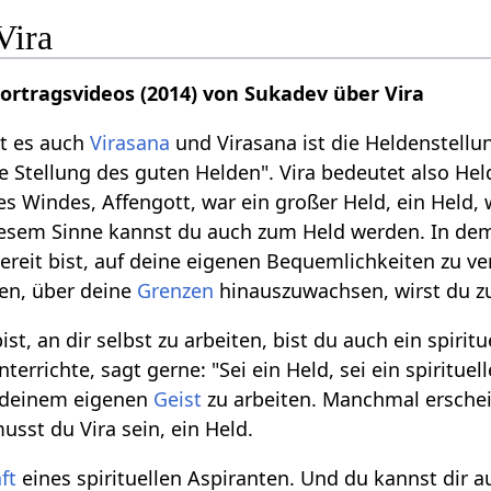
Vira
Vortragsvideos (2014) von Sukadev über Vira
bt es auch
Virasana
und Virasana ist die Heldenstellu
e Stellung des guten Helden". Vira bedeutet also Held
es Windes, Affengott, war ein großer Held, ein Held, 
iesem Sinne kannst du auch zum Held werden. In dem
reit bist, auf deine eigenen Bequemlichkeiten zu ver
en, über deine
Grenzen
hinauszuwachsen, wirst du z
st, an dir selbst zu arbeiten, bist du auch ein spiritu
terrichte, sagt gerne: "Sei ein Held, sei ein spiritue
 deinem eigenen
Geist
zu arbeiten. Manchmal ersche
sst du Vira sein, ein Held.
ft
eines spirituellen Aspiranten. Und du kannst dir 