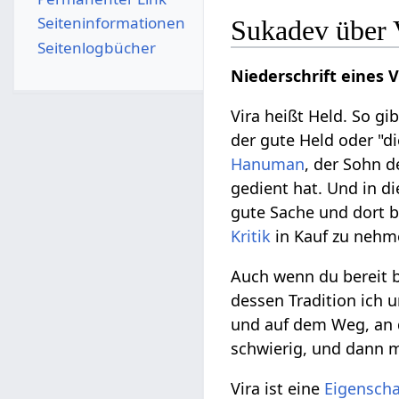
Seiten­­informationen
Sukadev über 
Seitenlogbücher
Niederschrift eines 
Vira heißt Held. So gi
der gute Held oder "di
Hanuman
, der Sohn d
gedient hat. Und in d
gute Sache und dort be
Kritik
in Kauf zu nehm
Auch wenn du bereit bi
dessen Tradition ich un
und auf dem Weg, an
schwierig, und dann mu
Vira ist eine
Eigenscha