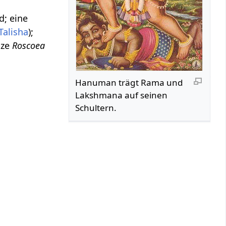
d; eine
Talisha
);
anze
Roscoea
Hanuman trägt Rama und
Lakshmana auf seinen
Schultern.