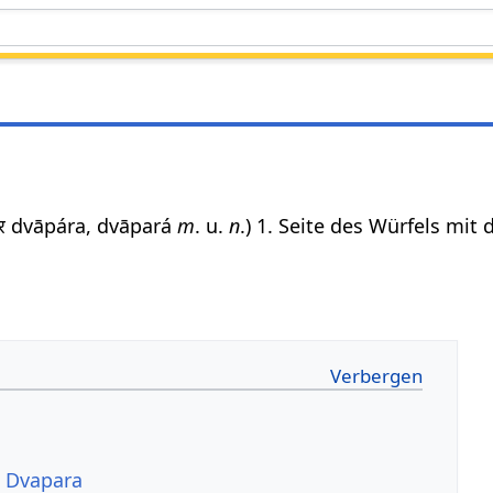
वापर dvāpára, dvāpará
m
. u.
n
.) 1. Seite des Würfels mit
u Dvapara