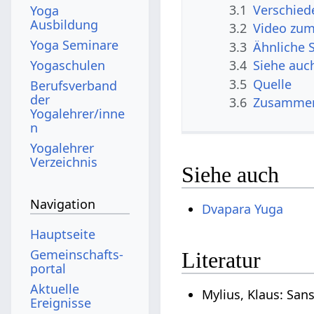
3.1
Verschied
Yoga
Ausbildung
3.2
Video zu
Yoga Seminare
3.3
Ähnliche 
Yogaschulen
3.4
Siehe auc
3.5
Quelle
Berufsverband
der
3.6
Zusammenf
Yogalehrer/inne
n
Yogalehrer
Verzeichnis
Siehe auch
Navigation
Dvapara Yuga
Hauptseite
Gemeinschafts­
Literatur
portal
Aktuelle
Mylius, Klaus: San
Ereignisse