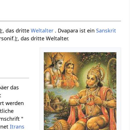
;, das dritte
Weltalter
. Dvapara ist ein
Sanskrit
onif.);, das dritte Weltalter.
päer das
t
ert werden
tliche
schrift "
rnet
Itrans