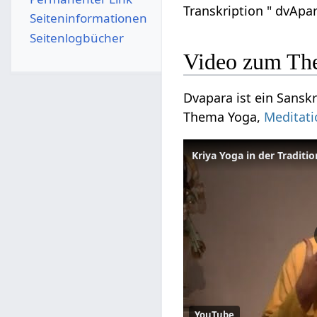
Transkription " dvApar
Seiten­­informationen
Seitenlogbücher
Video zum Th
Dvapara ist ein Sanskr
Thema Yoga,
Meditati
Kriya Yoga in der Traditio
YouTube