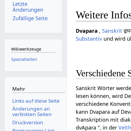
Letzte
Änderungen
Weitere Info
Zufällige Seite
Dvapara
,
Sanskrit
द्व
Substantiv
und wird übe
Wikiwerkzeuge
Spezialseiten
Verschiedene 
Sanskrit Wörter werde
Mehr
lesen können, wird Dev
Links auf diese Seite
verschiedene Konventi
Änderungen an
kann Dvapara auf Devan
verlinkten Seiten
Transkription mit diak
Druckversion
dvApara ", in der
Velt
Permanenter Link