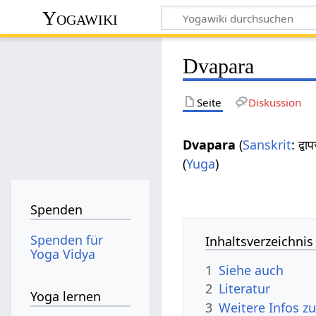
Yogawiki
Dvapara
Seite
Diskussion
Dvapara
(
Sanskrit
: द्
(
Yuga
)
Spenden
Spenden für
Inhaltsverzeichnis
Yoga Vidya
1
Siehe auch
2
Literatur
Yoga lernen
3
Weitere Infos z