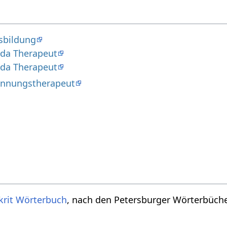
sbildung
eda Therapeut
eda Therapeut
annungstherapeut
krit Wörterbuch
, nach den Petersburger Wörterbücher