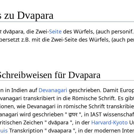
s zu Dvapara
ापर dvāpara, die Zwei-
Seite
des Würfels, (auch personif.)
rsetzt z.B. mit die Zwei-Seite des Würfels, (auch pers
Schreibweisen für Dvapara
n in Indien auf
Devanagari
geschrieben. Damit Euro
anagari transkribiert in die Römische Schrift. Es gib
onen, wie Devanagari in römische Schrift transkribi
agari wird geschrieben " द्वापर ", in IAST wissenschaf
ritischen Zeichen " dvāpara ", in der
Harvard-Kyoto
Um
huis
Transkription " dvaapara ", in der modernen Inte