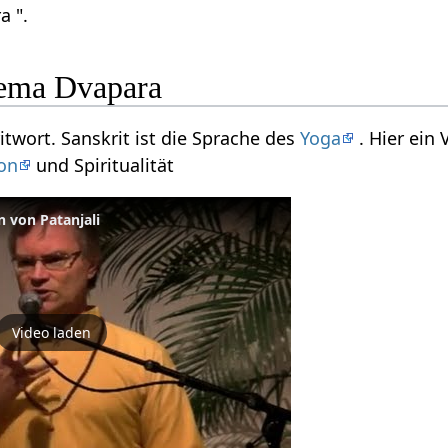
a ".
ema Dvapara
itwort. Sanskrit ist die Sprache des
Yoga
. Hier ein
on
und Spiritualität
n von Patanjali
Video laden