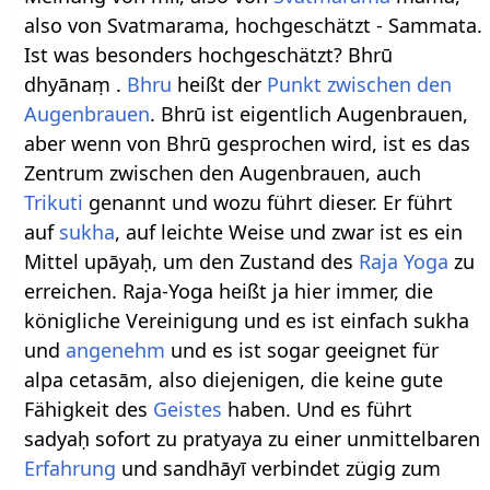
also von Svatmarama, hochgeschätzt - Sammata.
Ist was besonders hochgeschätzt? Bhrū
dhyānaṃ .
Bhru
heißt der
Punkt zwischen den
Augenbrauen
. Bhrū ist eigentlich Augenbrauen,
aber wenn von Bhrū gesprochen wird, ist es das
Zentrum zwischen den Augenbrauen, auch
Trikuti
genannt und wozu führt dieser. Er führt
auf
sukha
, auf leichte Weise und zwar ist es ein
Mittel upāyaḥ, um den Zustand des
Raja Yoga
zu
erreichen. Raja-Yoga heißt ja hier immer, die
königliche Vereinigung und es ist einfach sukha
und
angenehm
und es ist sogar geeignet für
alpa cetasām, also diejenigen, die keine gute
Fähigkeit des
Geistes
haben. Und es führt
sadyaḥ sofort zu pratyaya zu einer unmittelbaren
Erfahrung
und sandhāyī verbindet zügig zum