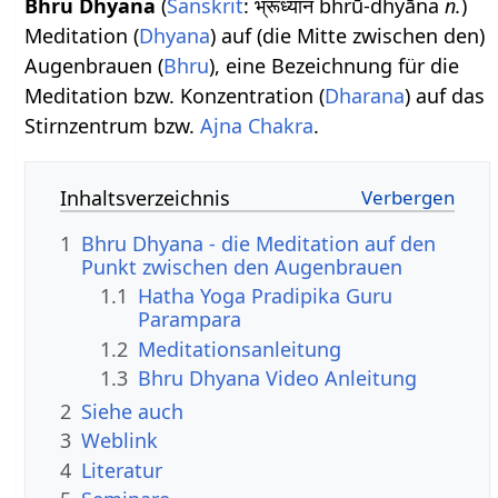
Bhru Dhyana
(
Sanskrit
: भ्रूध्यान bhrū-dhyāna
n.
)
Meditation (
Dhyana
) auf (die Mitte zwischen den)
Augenbrauen (
Bhru
), eine Bezeichnung für die
Meditation bzw. Konzentration (
Dharana
) auf das
Stirnzentrum bzw.
Ajna Chakra
.
Inhaltsverzeichnis
1
Bhru Dhyana - die Meditation auf den
Punkt zwischen den Augenbrauen
1.1
Hatha Yoga Pradipika Guru
Parampara
1.2
Meditationsanleitung
1.3
Bhru Dhyana Video Anleitung
2
Siehe auch
3
Weblink
4
Literatur