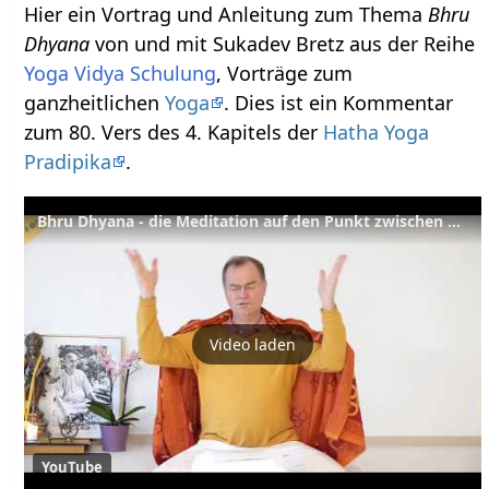
Hier ein Vortrag und Anleitung zum Thema
Bhru
Dhyana
von und mit Sukadev Bretz aus der Reihe
Yoga Vidya Schulung
, Vorträge zum
ganzheitlichen
Yoga
. Dies ist ein Kommentar
zum 80. Vers des 4. Kapitels der
Hatha Yoga
Pradipika
.
Bhru Dhyana - die Meditation auf den Punkt zwischen den Augenbrauen – YVS492 – HYP Kap. 4, Vers 80
Video laden
YouTube