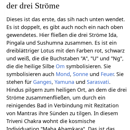
der drei Ströme
Dieses ist das erste, das sih nach unten wendet.
Es ist doppelt, es gibt auch noch ein nach oben
gewendetes. Hier fließen die drei Ströme Ida,
Pingala und Sushumna zusammen. Es ist ein
dreiblättriger Lotus mit den Farben rot, schwarz
und weiß, die die Buchstaben "A", "U" und "Ng",
die die heilige Silbe
Om
symbolisieren. Sie
symbolisieren auch
Mond
,
Sonne
und
Feuer
. Sie
stehen für
Ganges
,
Yamuna
und
Sarasvati
.
Hindus pilgern zum heiligen Ort, an dem die drei
Ströme zusammenfließen, um durch ein
reinigendes Bad in Verbindung mit Rezitation
von Mantras ihre Sünden zu tilgen. In diesem
Triveni Chakra wohnt die kosmische
Individuation "Maha Ahamkara". Das ist das