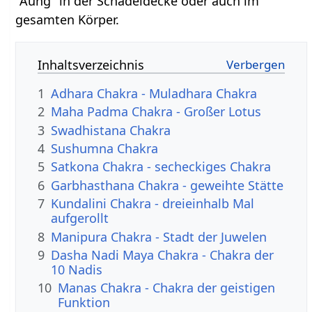
"Aung" in der Schädeldecke oder auch im
gesamten Körper.
Inhaltsverzeichnis
1
Adhara Chakra - Muladhara Chakra
2
Maha Padma Chakra - Großer Lotus
3
Swadhistana Chakra
4
Sushumna Chakra
5
Satkona Chakra - secheckiges Chakra
6
Garbhasthana Chakra - geweihte Stätte
7
Kundalini Chakra - dreieinhalb Mal
aufgerollt
8
Manipura Chakra - Stadt der Juwelen
9
Dasha Nadi Maya Chakra - Chakra der
10 Nadis
10
Manas Chakra - Chakra der geistigen
Funktion