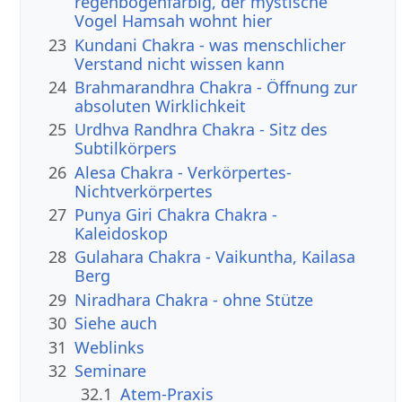
regenbogenfarbig, der mystische
Vogel Hamsah wohnt hier
23
Kundani Chakra - was menschlicher
Verstand nicht wissen kann
24
Brahmarandhra Chakra - Öffnung zur
absoluten Wirklichkeit
25
Urdhva Randhra Chakra - Sitz des
Subtilkörpers
26
Alesa Chakra - Verkörpertes-
Nichtverkörpertes
27
Punya Giri Chakra Chakra -
Kaleidoskop
28
Gulahara Chakra - Vaikuntha, Kailasa
Berg
29
Niradhara Chakra - ohne Stütze
30
Siehe auch
31
Weblinks
32
Seminare
32.1
Atem-Praxis