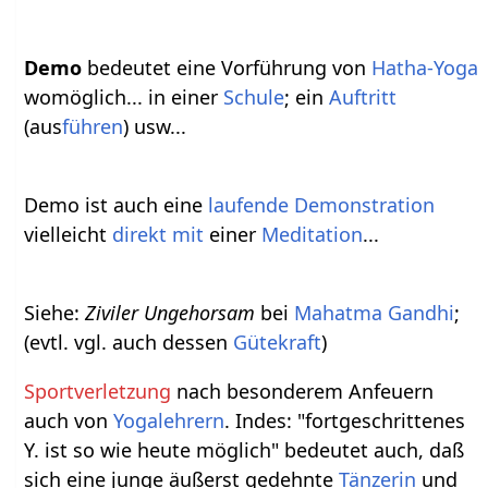
Demo
bedeutet eine Vorführung von
Hatha-Yoga
womöglich... in einer
Schule
; ein
Auftritt
(aus
führen
) usw...
Demo ist auch eine
laufende
Demonstration
vielleicht
direkt
mit
einer
Meditation
...
Siehe:
Ziviler Ungehorsam
bei
Mahatma Gandhi
;
(evtl. vgl. auch dessen
Gütekraft
)
Sportverletzung
nach besonderem Anfeuern
auch von
Yogalehrern
. Indes: "fortgeschrittenes
Y. ist so wie heute möglich" bedeutet auch, daß
sich eine junge äußerst gedehnte
Tänzerin
und