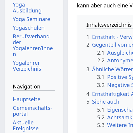
Yoga
kann aber auch eine V
Ausbildung
Yoga Seminare
Inhaltsverzeichnis
Yogaschulen
Berufsverband
1
Ernsthaft - Verw
der
2
Gegenteil von e
Yogalehrer/inne
2.1
Ausgleic
n
2.2
Antonyme,
Yogalehrer
Verzeichnis
3
Ähnliche Wörter
3.1
Positive 
3.2
Negative 
Navigation
4
Ernsthaftigkeit 
Hauptseite
5
Siehe auch
Gemeinschafts­
5.1
Eigenscha
portal
5.2
Achtsamke
Aktuelle
5.3
Weitere I
Ereignisse