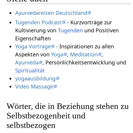
Ayurvedareisen Deutschland
Tugenden Podcast
- Kurzvorträge zur
Kultivierung von
Tugenden
und Positiven
Eigenschaften
Yoga Vorträge
- Inspirationen zu allen
Aspekten von
Yoga
,
Meditation
,
Ayurveda
, Persönlichkeitsentwicklung und
Spiritualität
yogaausbildung
Video Massage
Wörter, die in Beziehung stehen zu
Selbstbezogenheit und
selbstbezogen