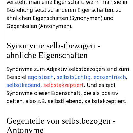
versteht man eine Eigenschaft, wenn man sie in
Beziehung setzt zu anderen Eigenschaften, zu
ähnlichen Eigenschaften (Synonymen) und
Gegenteilen (Antonymen).
Synonyme selbstbezogen -
ähnliche Eigenschaften
Synonyme zum Adjektiv selbstbezogen sind zum
Beispiel
egoistisch
,
selbstsüchtig
,
egozentrisch
,
selbstliebend
,
selbstakzeptiert
. Und es gibt
Synonyme dieser Eigenschaft, die als positiv
gelten, also z.B. selbstliebend, selbstakzeptiert.
Gegenteile von selbstbezogen -
Antonyme