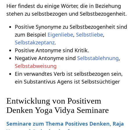
Hier findest du einige Wörter, die in Beziehung
stehen zu selbstbezogen und Selbstbezogenheit.
Positive Synonyme zu Selbstbezogenheit sind
zum Beispiel
Eigenliebe
,
Selbstliebe
,
Selbstakzeptanz
.
Positive Antonyme sind Kritik.
Negative Antonyme sind
Selbstablehnung
,
Selbstabweisung
Ein verwandtes Verb ist selbstbezogen sein,
ein Substantivus Agens ist Selbstsüchtiger
Entwicklung von Positivem
Denken Yoga Vidya Seminare
Seminare zum Thema Positives Denken, Raja