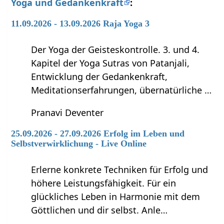
Yoga und Gedankenkraft
:
11.09.2026 - 13.09.2026 Raja Yoga 3
Der Yoga der Geisteskontrolle. 3. und 4.
Kapitel der Yoga Sutras von Patanjali,
Entwicklung der Gedankenkraft,
Meditationserfahrungen, übernatürliche …
Pranavi Deventer
25.09.2026 - 27.09.2026 Erfolg im Leben und
Selbstverwirklichung - Live Online
Erlerne konkrete Techniken für Erfolg und
höhere Leistungsfähigkeit. Für ein
glückliches Leben in Harmonie mit dem
Göttlichen und dir selbst. Anle…