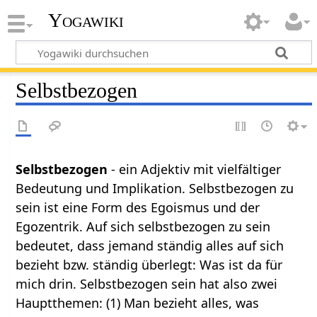
Yogawiki
Selbstbezogen
Selbstbezogen
- ein Adjektiv mit vielfältiger
Bedeutung und Implikation. Selbstbezogen zu
sein ist eine Form des Egoismus und der
Egozentrik. Auf sich selbstbezogen zu sein
bedeutet, dass jemand ständig alles auf sich
bezieht bzw. ständig überlegt: Was ist da für
mich drin. Selbstbezogen sein hat also zwei
Hauptthemen: (1) Man bezieht alles, was