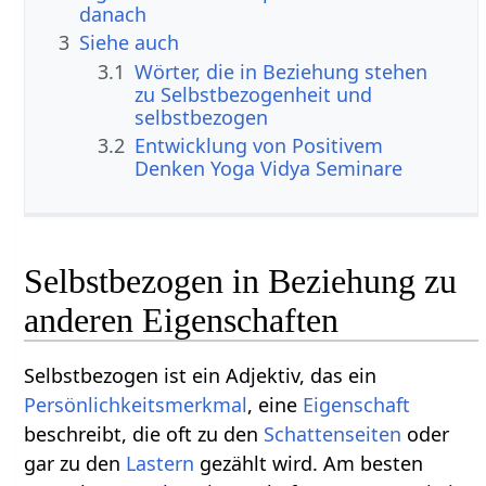
danach
3
Siehe auch
3.1
Wörter, die in Beziehung stehen
zu Selbstbezogenheit und
selbstbezogen
3.2
Entwicklung von Positivem
Denken Yoga Vidya Seminare
Selbstbezogen in Beziehung zu
anderen Eigenschaften
Selbstbezogen ist ein Adjektiv, das ein
Persönlichkeitsmerkmal
, eine
Eigenschaft
beschreibt, die oft zu den
Schattenseiten
oder
gar zu den
Lastern
gezählt wird. Am besten