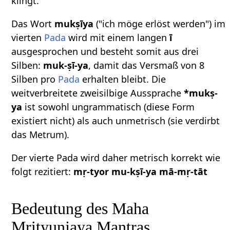
klingt.
Das Wort
mukṣīya
("ich möge erlöst werden") im
vierten
Pada
wird mit einem langen
ī
ausgesprochen und besteht somit aus drei
Silben:
muk-ṣī-ya
, damit das Versmaß von 8
Silben pro
Pada
erhalten bleibt. Die
weitverbreitete zweisilbige Aussprache
*mukṣ-
ya
ist sowohl ungrammatisch (diese Form
existiert nicht) als auch unmetrisch (sie verdirbt
das Metrum).
Der vierte Pada wird daher metrisch korrekt wie
folgt rezitiert:
mṛ-tyor mu-kṣī-ya mā-mṛ-tāt
Bedeutung des Maha
Mrityunjaya Mantras