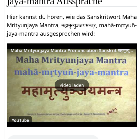
jaya-mantra Aussprache
Hier kannst du hören, wie das Sanskritwort Maha
Mrityunjaya Mantra, महामृत्युञ्जयमन्त्र, mahā-mṛtyuñ-
jaya-mantra ausgesprochen wird:
Maha Mrityunjaya Mantra Pronunciation Sanskrit महामृत्युञ्जयमन्त्र mahā mṛtyuñ jaya mantra
Video laden
YouTube