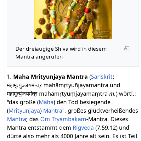
Der dreiäugige Shiva wird in diesem
Mantra angerufen
1.
Maha Mrityunjaya Mantra
(
Sanskrit
:
महामृत्युञ्जयमन्त्र mahāmṛtyuñjayamantra und
महामृत्युंजयमंत्र mahāmṛtyuṃjayamaṃtra
m.
) wörtl.:
"das große (
Maha
) den Tod besiegende
(
Mrityunjaya
)
Mantra
", großes glückverheißendes
Mantra
; das
Om Tryambakam
-Mantra. Dieses
Mantra entstammt dem
Rigveda
(7.59.12) und
dürte also mehr als 4000 Jahre alt sein. Es ist Teil