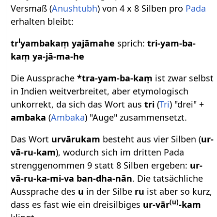
Versmaß (
Anushtubh
) von 4 x 8 Silben pro
Pada
erhalten bleibt:
i
tr
yambakaṃ yajāmahe
sprich:
tri-yam-ba-
kaṃ ya-jā-ma-he
Die Aussprache
*tra-yam-ba-kaṃ
ist zwar selbst
in Indien weitverbreitet, aber etymologisch
unkorrekt, da sich das Wort aus
tri
(
Tri
) "drei" +
ambaka
(
Ambaka
) "Auge" zusammensetzt.
Das Wort
urvārukam
besteht aus vier Silben (
ur-
vā-ru-kam
), wodurch sich im dritten Pada
strenggenommen 9 statt 8 Silben ergeben:
ur-
vā-ru-ka-mi-va ban-dha-nān
. Die tatsächliche
Aussprache des
u
in der Silbe
ru
ist aber so kurz,
(u)
dass es fast wie ein dreisilbiges
ur-vār
-kam