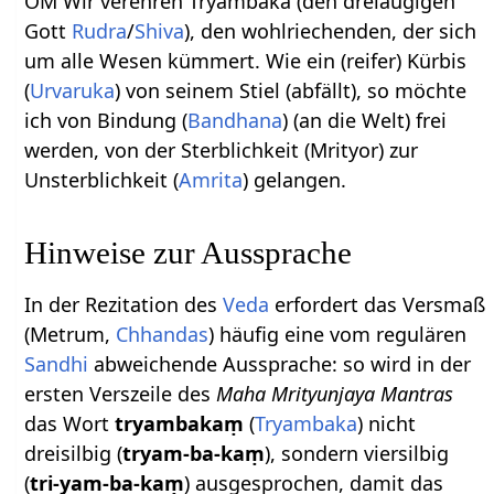
OM Wir verehren Tryambaka (den dreiäugigen
Gott
Rudra
/
Shiva
), den wohlriechenden, der sich
um alle Wesen kümmert. Wie ein (reifer) Kürbis
(
Urvaruka
) von seinem Stiel (abfällt), so möchte
ich von Bindung (
Bandhana
) (an die Welt) frei
werden, von der Sterblichkeit (Mrityor) zur
Unsterblichkeit (
Amrita
) gelangen.
Hinweise zur Aussprache
In der Rezitation des
Veda
erfordert das Versmaß
(Metrum,
Chhandas
) häufig eine vom regulären
Sandhi
abweichende Aussprache: so wird in der
ersten Verszeile des
Maha Mrityunjaya Mantras
das Wort
tryambakaṃ
(
Tryambaka
) nicht
dreisilbig (
tryam-ba-kaṃ
), sondern viersilbig
(
tri-yam-ba-kaṃ
) ausgesprochen, damit das