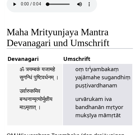
Maha Mrityunjaya Mantra
Devanagari und Umschrift
Devanagari
Umschrift
i
ॐ त्र्यम्बकं यजामहे
oṃ tr
yambakaṃ
सुगन्धिं पुष्टिवर्धनम्‌ ।
yajāmahe sugandhiṃ
puṣṭivardhanam
उर्वारुकमिव
बन्धनान्मृत्योर्मुक्षीय
urvārukam iva
माऽमृतात्‌ ।
bandhanān mṛtyor
mukṣīya māmṛtāt