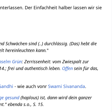
erlassen. Der Einfachheit halber lassen wir sie
 und Schwächen sind (..) durchlässig. (Das) hebt die
lt hereinleuchten kann.
"
nselm Grün
: Zerrissenheit: vom Zwiespalt zur
14.; frei und authentisch leben.
Offen
sein für das,
Gandhi
- wie auch vonr
Swami
Sivananda
.
ge gesund
(haplous) ist, dann wird dein ganzer
t." ebenda s.o., S. 15.