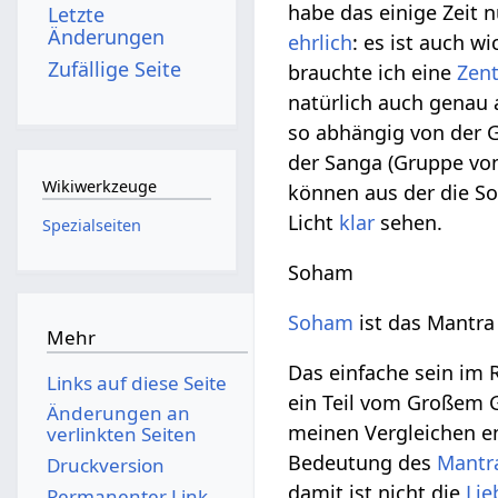
habe das einige Zeit 
Letzte
Änderungen
ehrlich
: es ist auch wi
Zufällige Seite
brauchte ich eine
Zent
natürlich auch genau a
so abhängig von der G
der Sanga (Gruppe vo
Wikiwerkzeuge
können aus der die So
Licht
klar
sehen.
Spezialseiten
Soham
Soham
ist das Mantra 
Mehr
Das einfache sein im
Links auf diese Seite
ein Teil vom Großem 
Änderungen an
meinen Vergleichen ent
verlinkten Seiten
Bedeutung des
Mantr
Druckversion
damit ist nicht die
Lie
Permanenter Link