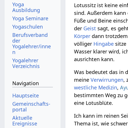
Yoga
Lotussitz ist keine ei
Ausbildung
sind. Außerdem kann 
Yoga Seminare
Füße und Beine einsch
Yogaschulen
der
Geist
sagt, es geh
Berufsverband
Körper
dann trotzdem 
der
völliger
Hingabe
sitze
Yogalehrer/inne
Wasser klarer wird, ic
n
ausrichten kann.
Yogalehrer
Verzeichnis
Was bedeutet das in de
meine
Verwirrungen
,
Navigation
westliche Medizin
,
Ay
bestimmten Weg zu 
Hauptseite
eine Lotusblüte.
Gemeinschafts­
portal
Ich kann im reinen Sei
Aktuelle
Thema ist, wie schwer 
Ereignisse