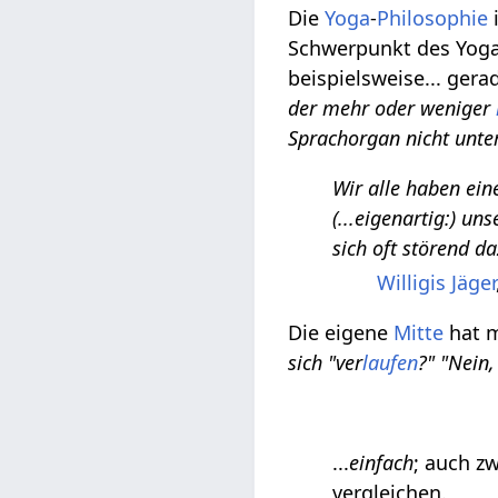
Die
Yoga
-
Philosophie
i
Schwerpunkt des Yoga
beispielsweise... ger
der mehr oder weniger
Sprachorgan nicht unter
Wir alle haben ein
(...eigenartig:) un
sich oft störend d
Willigis Jäger
Die eigene
Mitte
hat m
sich "ver
laufen
?" "Nein,
...
einfach
; auch z
vergleichen.