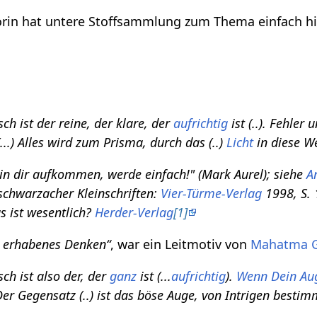
orin hat untere Stoffsammlung zum Thema einfach hint
ch ist der reine, der klare, der
aufrichtig
ist (..). Fehler
(...) Alles wird zum Prisma, durch das (..)
Licht
in diese We
in dir aufkommen, werde einfach!" (Mark Aurel); siehe
A
schwarzacher Kleinschriften:
Vier-Türme-Verlag
1998, S. 
s ist wesentlich?
Herder-Verlag
[1]
 erhabenes Denken“
, war ein Leitmotiv von
Mahatma 
ch ist also der, der
ganz
ist (...
aufrichtig
).
Wenn Dein Au
Der Gegensatz (..) ist das böse Auge, von Intrigen bestimm