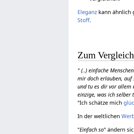
Eleganz
kann ähnlich g
Stoff
.
Zum Vergleic
" (..) einfache Mensche
mir doch erlauben, auf 
und tu es dir vor allem 
einzige, was ich selber
"Ich schätze mich
glüc
In der weltlichen
Wer
"
Einfach so
" ändern si