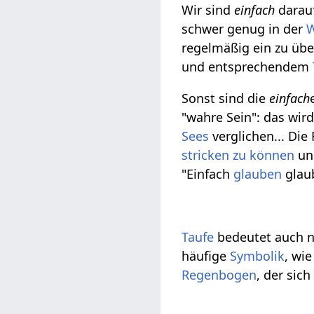
Wir sind
einfach
darau
schwer genug in der
W
regelmäßig ein zu üb
und entsprechendem
Sonst sind die
einfach
"wahre Sein": das wir
Sees
verglichen... Die
stricken zu können
un
"Einfach
glauben
glau
Taufe
bedeutet auch n
häufige
Symbolik
, wie
Regenbogen
, der sich