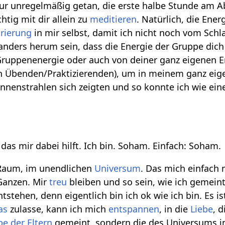
nur unregelmäßig getan, die erste halbe Stunde am 
chtig mit dir allein zu
meditieren
. Natürlich, die Ene
rierung
in mir selbst, damit ich nicht noch vom Sch
nders herum sein, dass die Energie der Gruppe dich z
ruppenenergie oder auch von deiner ganz eigenen E
n Übenden/Praktizierenden), um in meinem ganz eige
nnenstrahlen sich zeigten und so konnte ich wie ein
das mir dabei hilft. Ich bin. Soham. Einfach: Soham.
 Raum, im unendlichen
Universum
. Das mich einfach 
Ganzen. Mir
treu
bleiben und so sein, wie ich gemeint
stehen, denn eigentlich bin ich ok wie ich bin. Es ist 
as
zulasse, kann ich mich
entspannen
, in die
Liebe
, 
be der Eltern
gemeint, sondern die des Universums i