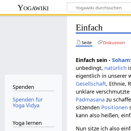
Yogawiki
Einfach
Seite
Diskussion
Einfach sein -
Soham
unbedingt,
natürlich
i
eigentlich in unserer 
Gesellschaft
, Ethnie, 
Spenden
unklare verschmutzt
Spenden für
Padmasana
zu schaff
Yoga Vidya
sitzenden
Positionen
s
kann also heißen, einf
Yoga lernen
Nun sitze ich also ei