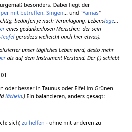
urgemäß besonders. Dabei liegt der
per mit betreffen
,
Singen
... und "
Yamas
"
wichtig; bedürfen je nach Veranlagung, Lebens
lage
...
ler
eines gedankenlosen Menschen, der sein
-
Teufel
geradezu vielleicht auch hier etwas).
lizierter unser tägliches Leben wird, desto mehr
per
als auf dem Instrument Verstand. Der (.) schiebt
101
en oder besser in Taunus oder Eifel im Grünen
ld
lächeln
.)
Ein balancieren, anders gesagt:
ch: sich)
zu helfen
- ohne mit anderen zu