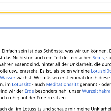
: Einfach sein ist das Schönste, was wir tun können
st das Nichtstun auch ein Teil des einfachen
Seins
, s
wahren Essenz sind, hinter all der Unklarheit, die du
Rolle usw. entsteht. Es ist, als seien wir eine
Lotusblü
e
Wasser
wächst. Wir müssen erst einmal durch dies
en, im
Lotussitz
- auch
Meditationssitz
genannt - ode
ind wir der
Erde
besonders nah, unser
Wurzelchakra
ach ruhig auf der Erde zu sitzen.
nfach da, im Lotussitz und schaue mir meine Unklarhei