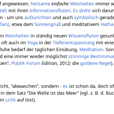
f angewiesen,
heilsame
einfach
e
Weisheiten
immer wi
elt
mit ihren
Informationsfluten
.
Es
dreht
sich daru
en - um uns
aufzurichten
und auch
symbolisch
gerade
Tanz
, etwa dem
Sonnengruß
und meditativem
Hatha
en
Weisheiten
in ständig neuen
Wissensfluten
gesunk
d oft auch im
Yoga
in der
Tiefenentspannung
mit ein
 Ruhe bedarf der täglichen Einübung,
Meditation
. So
d eine immer wieder möglichst
stimmige
Bestimmu
ben",
Publik-Forum
Edition, 2012; die
goldene Regel
).
icht, "abwaschen", sondern -
es
ist schon da, doch o
 in dem Satz "Die Welle ist das Meer" (vgl. z. B. d. B
 in
Licht
auf löst).