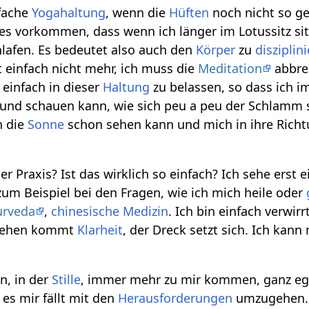
nfache
Yogahaltung
, wenn die
Hüften
noch nicht so g
es vorkommen, dass wenn ich länger im Lotussitz si
lafen. Es bedeutet also auch den
Körper
zu
disziplin
t einfach nicht mehr, ich muss die
Meditation
abbre
einfach in dieser
Haltung
zu belassen, so dass ich 
 und schauen kann, wie sich peu a peu der Schlamm s
h die
Sonne
schon sehen kann und mich in ihre Rich
r Praxis? Ist das wirklich so einfach? Ich sehe erst e
 zum Beispiel bei den Fragen, wie ich mich heile oder
urveda
,
chinesische Medizin
. Ich bin einfach verwir
gehen kommt
Klarheit
, der Dreck setzt sich. Ich kan
n, in der
Stille
, immer mehr zu mir kommen, ganz ega
es mir fällt mit den
Herausforderungen
umzugehen. I