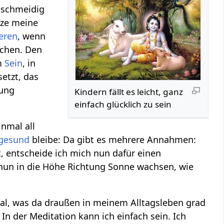
eschmeidig
tze meine
ieren
, wenn
chen. Den
im
Sein
, in
etzt, das
tung
Kindern fällt es leicht, ganz
einfach glücklich zu sein
inmal all
gesund
bleibe: Da gibt es mehrere Annahmen:
rt, entscheide ich mich nun dafür einen
n nun in die Höhe Richtung Sonne wachsen, wie
l, was da draußen in meinem Alltagsleben grad
n der Meditation kann ich einfach sein. Ich