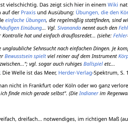
st vielschichtig. Das zeigt sich hier in einem
Wiki
nat
 auf der
Praxis
und Ausübung:
Übungen, die den Kör
ade
einfach
e Übungen
, die regelmäßig stattfinden, sind 
häufigen
Einübung
... Vgl.
Sivananda
nennt auch den
Feh
 Kontrolle hat und einfach drauflosredet... (siehe:
Fehler
e unglaubliche Sehnsucht nach einfachen Dingen. Je komp
ser
Bewusstsein spielt
viel reiner auf dem Instrument
Kör
azwischen..."; vgl. sogar auch ruhiges
Ballspiel
etc...
, Die Welle ist das Meer,
Herder-Verlag
-Spektrum, S. 
an nicht in Frankfurt oder Köln oder wo ganz verlor
 ich finde mich gerade selbst". (Die
Indianer
im Regenwa
weifach, dreifach... notwendiges, im richtigen Maß (au