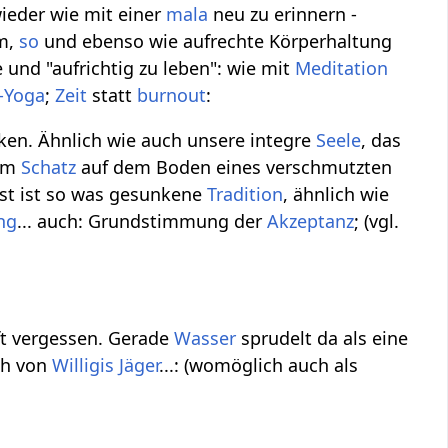
eder wie mit einer
mala
neu zu erinnern -
m,
so
und ebenso wie aufrechte Körperhaltung
 und "aufrichtig zu leben": wie mit
Meditation
-Yoga
;
Zeit
statt
burnout
:
en. Ähnlich wie auch unsere integre
Seele
, das
em
Schatz
auf dem Boden eines verschmutzten
nst ist so was gesunkene
Tradition
, ähnlich wie
ng
... auch: Grundstimmung der
Akzeptanz
; (vgl.
ft vergessen. Gerade
Wasser
sprudelt da als eine
uch von
Willigis Jäger
...: (womöglich auch als