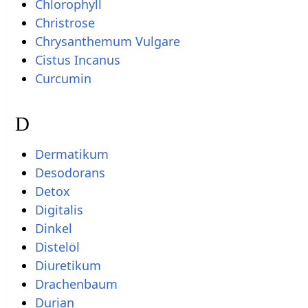
Chlorophyll
Christrose
Chrysanthemum Vulgare
Cistus Incanus
Curcumin
D
Dermatikum
Desodorans
Detox
Digitalis
Dinkel
Distelöl
Diuretikum
Drachenbaum
Durian