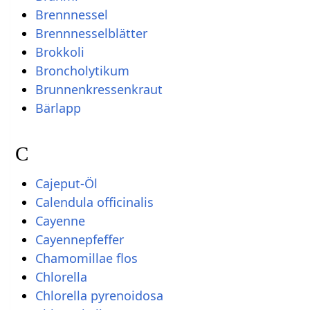
Brennnessel
Brennnesselblätter
Brokkoli
Broncholytikum
Brunnenkressenkraut
Bärlapp
C
Cajeput-Öl
Calendula officinalis
Cayenne
Cayennepfeffer
Chamomillae flos
Chlorella
Chlorella pyrenoidosa