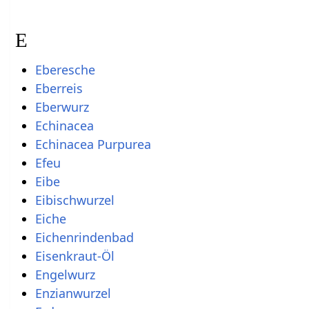
E
Eberesche
Eberreis
Eberwurz
Echinacea
Echinacea Purpurea
Efeu
Eibe
Eibischwurzel
Eiche
Eichenrindenbad
Eisenkraut-Öl
Engelwurz
Enzianwurzel