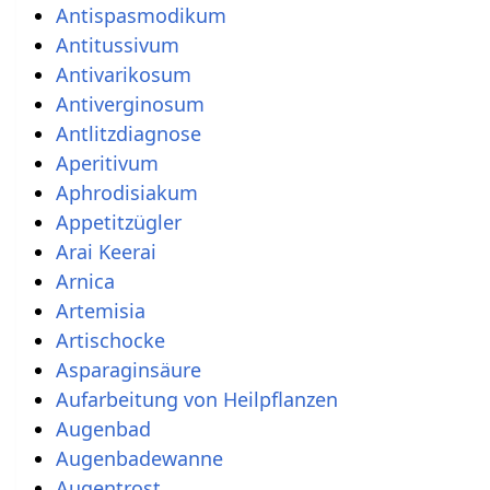
Antispasmodikum
Antitussivum
Antivarikosum
Antiverginosum
Antlitzdiagnose
Aperitivum
Aphrodisiakum
Appetitzügler
Arai Keerai
Arnica
Artemisia
Artischocke
Asparaginsäure
Aufarbeitung von Heilpflanzen
Augenbad
Augenbadewanne
Augentrost