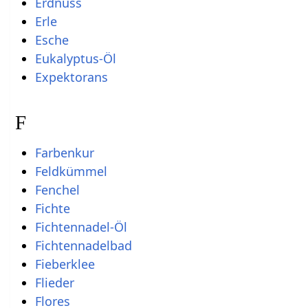
Erdnuss
Erle
Esche
Eukalyptus-Öl
Expektorans
F
Farbenkur
Feldkümmel
Fenchel
Fichte
Fichtennadel-Öl
Fichtennadelbad
Fieberklee
Flieder
Flores