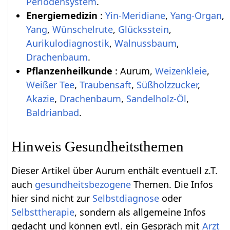
Periodensystem
.
Energiemedizin
:
Yin-Meridiane
,
Yang-Organ
,
Yang
,
Wünschelrute
,
Glücksstein
,
Aurikulodiagnostik
,
Walnussbaum
,
Drachenbaum
.
Pflanzenheilkunde
: Aurum,
Weizenkleie
,
Weißer Tee
,
Traubensaft
,
Süßholzzucker
,
Akazie
,
Drachenbaum
,
Sandelholz-Öl
,
Baldrianbad
.
Hinweis Gesundheitsthemen
Dieser Artikel über Aurum enthält eventuell z.T.
auch
gesundheitsbezogene
Themen. Die Infos
hier sind nicht zur
Selbstdiagnose
oder
Selbsttherapie
, sondern als allgemeine Infos
gedacht und können evtl. ein Gespräch mit
Arzt