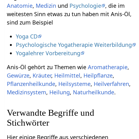
Anatomie
,
Medizin
und
Psychologie
, die im
weitesten Sinn etwas zu tun haben mit Anis-Öl,
sind zum Beispiel
Yoga CD
Psychologische Yogatherapie Weiterbildung
Yogalehrer Vorbereitung
Anis-Öl gehört zu Themen wie
Aromatherapie
,
Gewürze
,
Kräuter
,
Heilmittel
,
Heilpflanze
,
Pflanzenheilkunde
,
Heilsysteme
,
Heilverfahren
,
Medizinsystem
,
Heilung
,
Naturheilkunde
.
Verwandte Begriffe und
Stichwörter
Hier einige Begriffe aus verschiedenen