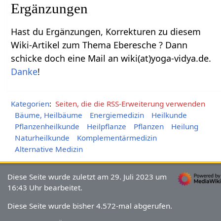
Ergänzungen
Hast du Ergänzungen, Korrekturen zu diesem
Wiki-Artikel zum Thema Eberesche ? Dann
schicke doch eine Mail an wiki(at)yoga-vidya.de.
Danke
!
Kategorien
:
Seiten, die die RSS-Erweiterung verwenden
Bäume, Heilbäume
Energiemedizin
Heilkunde
Pflanzenheilkunde
Heilpflanze
Pflanzen
Heilung
Naturheilkunde
Komplementärmedizin
Alternative Medizin
Diese Seite wurde zuletzt am 29. Juli 2023 um
16:43 Uhr bearbeitet.
Diese Seite wurde bisher 4.572-mal abgerufen.