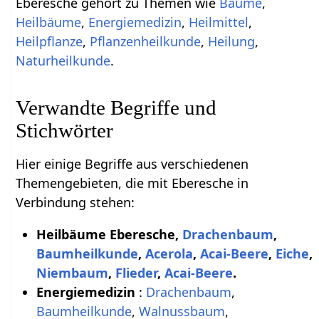
Eberesche gehört zu Themen wie
Bäume
,
Heilbäume
,
Energiemedizin
,
Heilmittel
,
Heilpflanze
,
Pflanzenheilkunde
,
Heilung
,
Naturheilkunde
.
Verwandte Begriffe und
Stichwörter
Hier einige Begriffe aus verschiedenen
Themengebieten, die mit Eberesche in
Verbindung stehen:
Heilbäume Eberesche,
Drachenbaum
,
Baumheilkunde
,
Acerola
,
Acai-Beere
,
Eiche
,
Niembaum
,
Flieder
,
Acai-Beere
.
Energiemedizin
:
Drachenbaum
,
Baumheilkunde
,
Walnussbaum
,