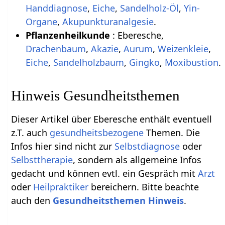
Handdiagnose
,
Eiche
,
Sandelholz-Öl
,
Yin-
Organe
,
Akupunkturanalgesie
.
Pflanzenheilkunde
: Eberesche,
Drachenbaum
,
Akazie
,
Aurum
,
Weizenkleie
,
Eiche
,
Sandelholzbaum
,
Gingko
,
Moxibustion
.
Hinweis Gesundheitsthemen
Dieser Artikel über Eberesche enthält eventuell
z.T. auch
gesundheitsbezogene
Themen. Die
Infos hier sind nicht zur
Selbstdiagnose
oder
Selbsttherapie
, sondern als allgemeine Infos
gedacht und können evtl. ein Gespräch mit
Arzt
oder
Heilpraktiker
bereichern. Bitte beachte
auch den
Gesundheitsthemen Hinweis
.