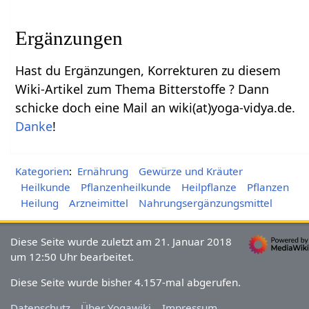
Ergänzungen
Hast du Ergänzungen, Korrekturen zu diesem
Wiki-Artikel zum Thema Bitterstoffe ? Dann
schicke doch eine Mail an wiki(at)yoga-vidya.de.
Danke
!
Kategorien
:
Ernährung
Gewürze und Kräuter
Heilkunde
Pflanzenheilkunde
Heilpflanze
Pflanzen
Heilung
Arzneimittel
Nahrungsergänzungsmittel
Diese Seite wurde zuletzt am 21. Januar 2018
um 12:50 Uhr bearbeitet.
Diese Seite wurde bisher 4.157-mal abgerufen.
Datenschutz
Über Yogawiki
Impressum