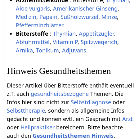
Arzneimittelkunde
: Bitterstoffe,
Thymian
,
Aloe vulgaris
,
Amerikanischer Ginseng
,
Medizin
,
Papain
,
Süßholzwurzel
,
Minze
,
Pfefferminzblätter
.
Bitterstoffe
:
Thymian
,
Appetitzügler
,
Abführmittel
,
Vitamin P
,
Spitzwegerich
,
Arnika
,
Tonikum
,
Adjuvans
.
Hinweis Gesundheitsthemen
Dieser Artikel über Bitterstoffe enthält eventuell
z.T. auch
gesundheitsbezogene
Themen. Die
Infos hier sind nicht zur
Selbstdiagnose
oder
Selbsttherapie
, sondern als allgemeine Infos
gedacht und können evtl. ein Gespräch mit
Arzt
oder
Heilpraktiker
bereichern. Bitte beachte
auch den
Gesundheitsthemen Hinweis
.