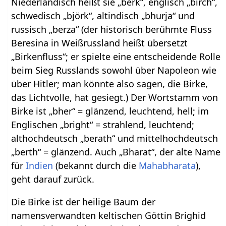
Niederländisch heißt sie „berk“, englisch „birch“,
schwedisch „björk“, altindisch „bhurja“ und
russisch „berza“ (der historisch berühmte Fluss
Beresina in Weißrussland heißt übersetzt
„Birkenfluss“; er spielte eine entscheidende Rolle
beim Sieg Russlands sowohl über Napoleon wie
über Hitler; man könnte also sagen, die Birke,
das Lichtvolle, hat gesiegt.) Der Wortstamm von
Birke ist „bher“ = glänzend, leuchtend, hell; im
Englischen „bright“ = strahlend, leuchtend;
althochdeutsch „berath“ und mittelhochdeutsch
„berth“ = glänzend. Auch „Bharat“, der alte Name
für
Indien
(bekannt durch die
Mahabharata
),
geht darauf zurück.
Die Birke ist der heilige Baum der
namensverwandten keltischen Göttin Brighid