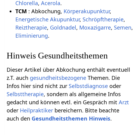
Chlorella
,
Acerola
.
TCM
: Abkochung,
Körperakupunktur
,
Energetische Akupunktur
,
Schröpftherapie
,
Reiztherapie
,
Goldnadel
,
Moxazigarre
,
Semen
,
Eliminierung
.
Hinweis Gesundheitsthemen
Dieser Artikel über Abkochung enthält eventuell
z.T. auch
gesundheitsbezogene
Themen. Die
Infos hier sind nicht zur
Selbstdiagnose
oder
Selbsttherapie
, sondern als allgemeine Infos
gedacht und können evtl. ein Gespräch mit
Arzt
oder
Heilpraktiker
bereichern. Bitte beachte
auch den
Gesundheitsthemen Hinweis
.