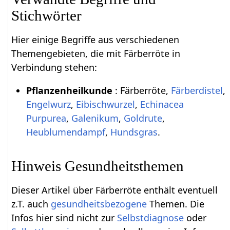
Stichwörter
Hier einige Begriffe aus verschiedenen
Themengebieten, die mit Färberröte in
Verbindung stehen:
Pflanzenheilkunde
: Färberröte,
Färberdistel
,
Engelwurz
,
Eibischwurzel
,
Echinacea
Purpurea
,
Galenikum
,
Goldrute
,
Heublumendampf
,
Hundsgras
.
Hinweis Gesundheitsthemen
Dieser Artikel über Färberröte enthält eventuell
z.T. auch
gesundheitsbezogene
Themen. Die
Infos hier sind nicht zur
Selbstdiagnose
oder