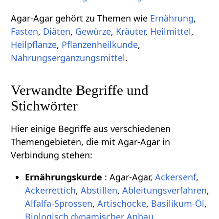
Agar-Agar gehört zu Themen wie
Ernährung
,
Fasten
,
Diäten
,
Gewürze
,
Kräuter
,
Heilmittel
,
Heilpflanze
,
Pflanzenheilkunde
,
Nahrungsergänzungsmittel
.
Verwandte Begriffe und
Stichwörter
Hier einige Begriffe aus verschiedenen
Themengebieten, die mit Agar-Agar in
Verbindung stehen:
Ernährungskurde
: Agar-Agar,
Ackersenf
,
Ackerrettich
,
Abstillen
,
Ableitungsverfahren
,
Alfalfa-Sprossen
,
Artischocke
,
Basilikum-Öl
,
Biologisch dynamischer Anbau
.