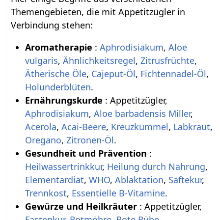
Themengebieten, die mit Appetitzügler in
Verbindung stehen:
Aromatherapie
:
Aphrodisiakum
,
Aloe
vulgaris
,
Ähnlichkeitsregel
,
Zitrusfrüchte
,
Ätherische Öle
,
Cajeput-Öl
,
Fichtennadel-Öl
,
Holunderblüten
.
Ernährungskurde
: Appetitzügler,
Aphrodisiakum
,
Aloe barbadensis Miller
,
Acerola
,
Acai-Beere
,
Kreuzkümmel
,
Labkraut
,
Oregano
,
Zitronen-Öl
.
Gesundheit und Prävention
:
Heilwassertrinkkur
,
Heilung durch Nahrung
,
Elementardiät
,
WHO
,
Ablaktation
,
Säftekur
,
Trennkost
,
Essentielle B-Vitamine
.
Gewürze und Heilkräuter
: Appetitzügler,
Fastenkur
,
Rotmöhre
,
Rote Rübe
,