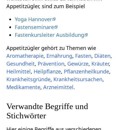
Appetitzügler, sind zum Beispiel
Yoga Hannover
Fastenseminare
Fastenkursleiter Ausbildung
Appetitzügler gehört zu Themen wie
Aromatherapie
,
Ernährung
,
Fasten
,
Diäten
,
Gesundheit
,
Prävention
,
Gewürze
,
Kräuter
,
Heilmittel
,
Heilpflanze
,
Pflanzenheilkunde
,
Krankheitsgründe
,
Krankheitsursachen
,
Medikamente
,
Arzneimittel
.
Verwandte Begriffe und
Stichwörter
Hier einige Begriffe aus verschiedenen