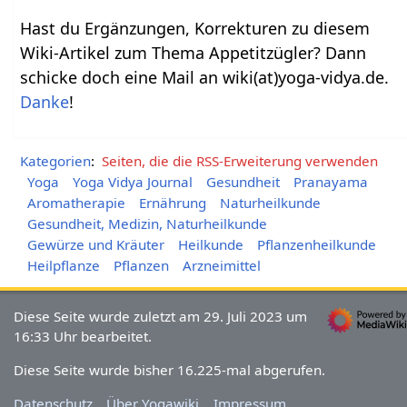
Hast du Ergänzungen, Korrekturen zu diesem
Wiki-Artikel zum Thema Appetitzügler? Dann
schicke doch eine Mail an wiki(at)yoga-vidya.de.
Danke
!
Kategorien
:
Seiten, die die RSS-Erweiterung verwenden
Yoga
Yoga Vidya Journal
Gesundheit
Pranayama
Aromatherapie
Ernährung
Naturheilkunde
Gesundheit, Medizin, Naturheilkunde
Gewürze und Kräuter
Heilkunde
Pflanzenheilkunde
Heilpflanze
Pflanzen
Arzneimittel
Diese Seite wurde zuletzt am 29. Juli 2023 um
16:33 Uhr bearbeitet.
Diese Seite wurde bisher 16.225-mal abgerufen.
Datenschutz
Über Yogawiki
Impressum