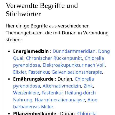
Verwandte Begriffe und
Stichwörter
Hier einige Begriffe aus verschiedenen
Themengebieten, die mit Durian in Verbindung
stehen:
Energiemedizin
:
Dünndarmmeridian
,
Dong
Quai
,
Chronischer Rückenpunkt
,
Chlorella
pyrenoidosa
,
Elektroakupunktur nach Voll
,
Elixier
,
Fastenkur
,
Galvanisationstherapie
.
Ernährungskurde
: Durian,
Chlorella
pyrenoidosa
,
Alternativmedizin
,
Zink
,
Weizenkleie
,
Fastenkur
,
Heilung durch
Nahrung
,
Haarmineralienanalyse
,
Aloe
barbadensis Miller
.
Pflanzenheilkunde
: Durian,
Chlorella