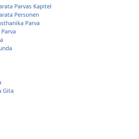
rata Parvas Kapitel
rata Personen
sthanika Parva
 Parva
a
unda
a
 Gita