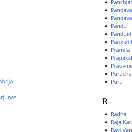
Panchja
Pandava
Pandava
Pandu
Panduid
Parikshi
Pramila
Prapaks
Prativin
Purocha
mboja
Puru
Arjunas
R
Radha
Raja Kar
Ravi Va