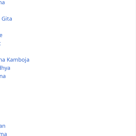
na
 Gita
e
t
ha Kamboja
dhya
na
an
rma