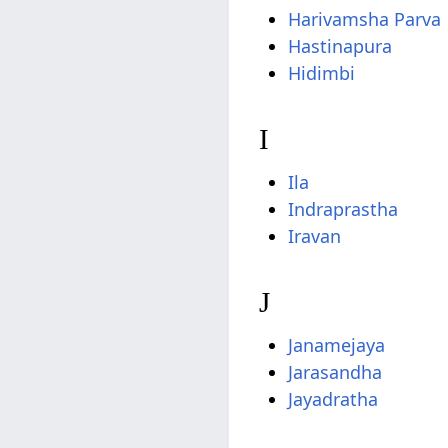
Harivamsha Parva
Hastinapura
Hidimbi
I
Ila
Indraprastha
Iravan
J
Janamejaya
Jarasandha
Jayadratha