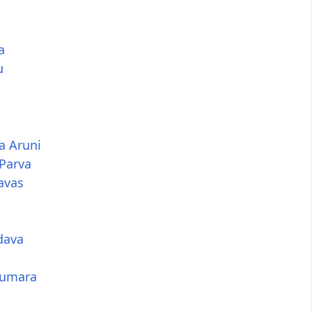
a
u
a Aruni
Parva
avas
dava
Kumara