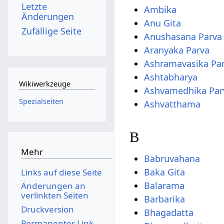
Letzte
Ambika
Änderungen
Anu Gita
Zufällige Seite
Anushasana Parva
Aranyaka Parva
Ashramavasika Pa
Ashtabharya
Wikiwerkzeuge
Ashvamedhika Par
Spezialseiten
Ashvatthama
B
Mehr
Babruvahana
Baka Gita
Links auf diese Seite
Balarama
Änderungen an
verlinkten Seiten
Barbarika
Druckversion
Bhagadatta
Permanenter Link