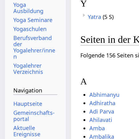
Y
Yoga
Ausbildung
Yatra
(5 S)
Yoga Seminare
Yogaschulen
Seiten in der 
Berufsverband
der
Yogalehrer/inne
Folgende 156 Seiten s
n
Yogalehrer
Verzeichnis
A
Navigation
Abhimanyu
Adhiratha
Hauptseite
Adi Parva
Gemeinschafts­
portal
Ahilavati
Aktuelle
Amba
Ereignisse
Ambalika