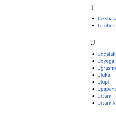
T
Takshak
Tumbur
U
Uddalak
Udyoga 
Ugrashr
Uluka
Ulupi
Upapan
Uttara
Uttara 