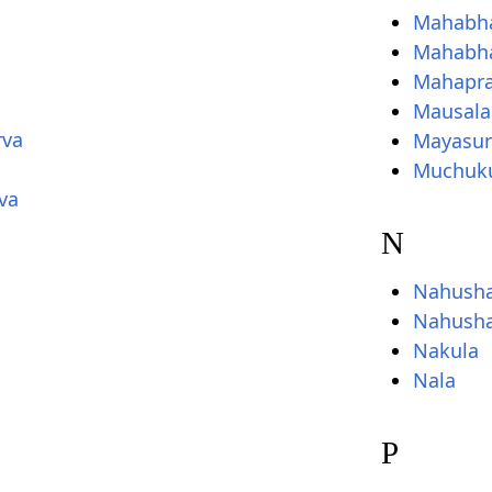
Mahabha
Mahabha
Mahapra
Mausala
rva
Mayasur
Muchuk
va
N
Nahush
Nahusha
Nakula
Nala
P