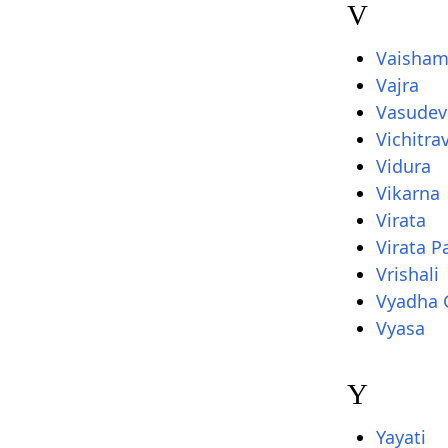
V
Vaisham
Vajra
Vasudev
Vichitra
Vidura
Vikarna
Virata
Virata P
Vrishali
Vyadha 
Vyasa
Y
Yayati