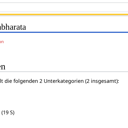
bharata
on
en
lt die folgenden 2 Unterkategorien (2 insgesamt):
(19 S)