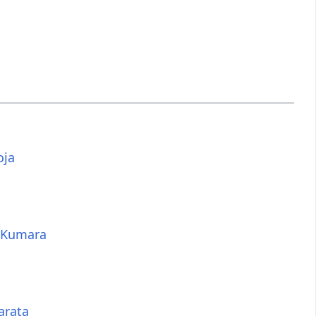
oja
 Kumara
rata