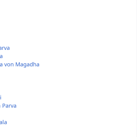
arva
a
a von Magadha
a
i
 Parva
ala