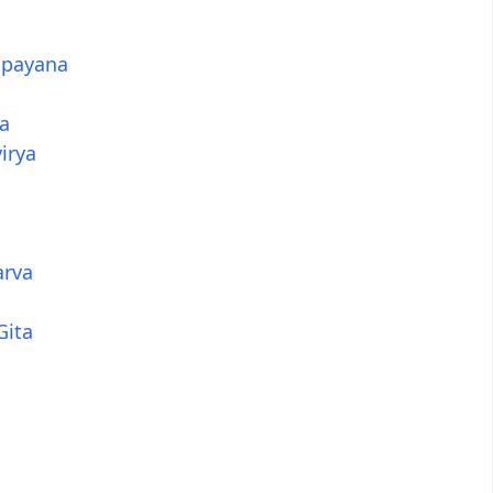
payana
a
virya
arva
Gita