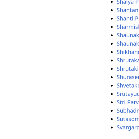
Shalya P
Shantan
Shanti P
Sharmis
Shauna
Shaunak
Shikhan
Shrutak
Shrutaki
Shurase
Shvetak
Srutayu
Stri Par
Subhadr
Sutaso
Svargar