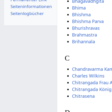
Bhagavadhgita
Seiten­­informationen
Bhima
Seitenlogbücher
Bhishma
Bhishma Parva
Bhurishravas
Brahmastra
Brihannala
C
Chandravarma Ka
Charles Wilkins
Chitrangada Frau 
Chitrangada König
Chitrasena