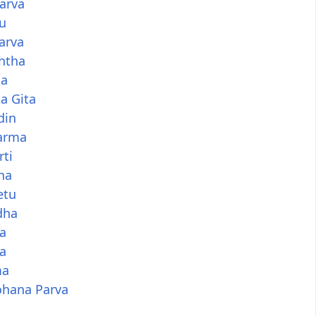
arva
u
arva
htha
ka
a Gita
din
arma
rti
na
etu
dha
va
a
ma
ohana Parva