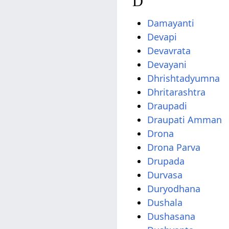
D
Damayanti
Devapi
Devavrata
Devayani
Dhrishtadyumna
Dhritarashtra
Draupadi
Draupati Amman
Drona
Drona Parva
Drupada
Durvasa
Duryodhana
Dushala
Dushasana