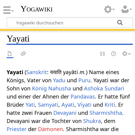
Yogawiki
Yayati
Yayati
(
Sanskrit
: ययाति yayāti
m.
) Name eines
Königs, Vater von
Yadu
und
Puru
. Yayati war der
Sohn von
König
Nahusha
und
Ashoka Sundari
und einer der Ahnen der
Pandavas
. Er hatte fünf
Brüder
Yati
,
Samyati
,
Ayati
,
Viyati
und
Kriti
. Er
hatte zwei Frauen
Devayani
und
Sharmishtha
.
Devayani war die Tochter von
Shukra
, dem
Priester
der
Dämonen
. Sharmishtha war die