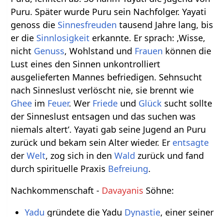
Puru. Später wurde Puru sein Nachfolger. Yayati
genoss die
Sinnes
freuden
tausend Jahre lang, bis
er die
Sinnlosigkeit
erkannte. Er sprach: ‚Wisse,
nicht
Genuss
, Wohlstand und
Frauen
können die
Lust eines den Sinnen unkontrolliert
ausgelieferten Mannes befriedigen. Sehnsucht
nach Sinneslust verlöscht nie, sie brennt wie
Ghee
im
Feuer
. Wer
Friede
und
Glück
sucht sollte
der Sinneslust entsagen und das suchen was
niemals altert‘. Yayati gab seine Jugend an Puru
zurück und bekam sein Alter wieder. Er
entsagte
der
Welt
, zog sich in den
Wald
zurück und fand
durch spirituelle Praxis
Befreiung
.
Nachkommenschaft -
Davayanis
Söhne:
Yadu
gründete die Yadu
Dynastie
, einer seiner