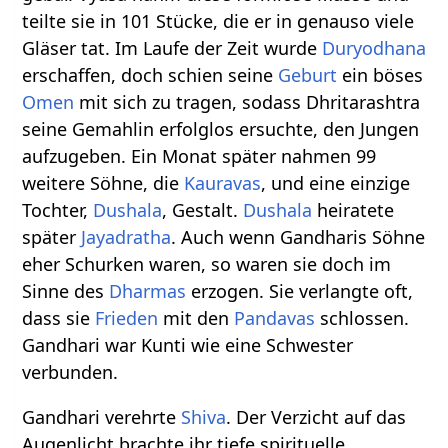
teilte sie in 101 Stücke, die er in genauso viele
Gläser tat. Im Laufe der Zeit wurde
Duryodhana
erschaffen, doch schien seine
Geburt
ein böses
Omen
mit sich zu tragen, sodass Dhritarashtra
seine Gemahlin erfolglos ersuchte, den Jungen
aufzugeben. Ein Monat später nahmen 99
weitere Söhne, die
Kauravas
, und eine einzige
Tochter,
Dushala
, Gestalt.
Dushala
heiratete
später
Jayadratha
. Auch wenn Gandharis Söhne
eher Schurken waren, so waren sie doch im
Sinne des
Dharmas
erzogen. Sie verlangte oft,
dass sie
Frieden
mit den
Pandavas
schlossen.
Gandhari war Kunti wie eine Schwester
verbunden.
Gandhari verehrte
Shiva
. Der Verzicht auf das
Augenlicht brachte ihr tiefe spirituelle