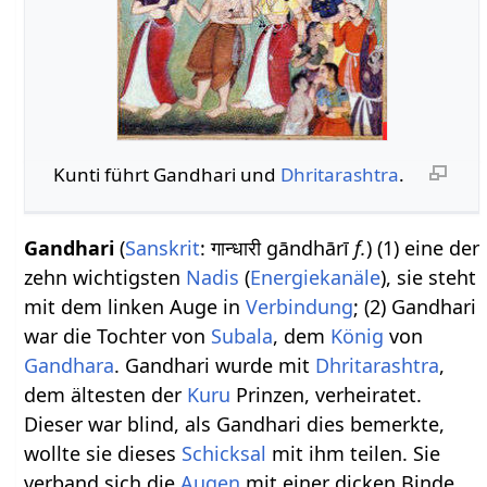
Kunti führt Gandhari und
Dhritarashtra
.
Gandhari
(
Sanskrit
: गान्धारी gāndhārī
f.
) (1) eine der
zehn wichtigsten
Nadis
(
Energiekanäle
), sie steht
mit dem linken Auge in
Verbindung
; (2) Gandhari
war die Tochter von
Subala
, dem
König
von
Gandhara
. Gandhari wurde mit
Dhritarashtra
,
dem ältesten der
Kuru
Prinzen, verheiratet.
Dieser war blind, als Gandhari dies bemerkte,
wollte sie dieses
Schicksal
mit ihm teilen. Sie
verband sich die
Augen
mit einer dicken Binde.