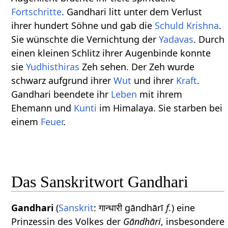
Fortschritte
. Gandhari litt unter dem Verlust
ihrer hundert Söhne und gab die
Schuld
Krishna
.
Sie wünschte die Vernichtung der
Yadavas
. Durch
einen kleinen Schlitz ihrer Augenbinde konnte
sie
Yudhisthiras
Zeh sehen. Der Zeh wurde
schwarz aufgrund ihrer
Wut
und ihrer
Kraft
.
Gandhari beendete ihr
Leben
mit ihrem
Ehemann und
Kunti
im Himalaya. Sie starben bei
einem
Feuer
.
Das Sanskritwort Gandhari
Gandhari
(
Sanskrit
: गान्धारी gāndhārī
f.
) eine
Prinzessin des Volkes der
Gāndhāri
, insbesondere