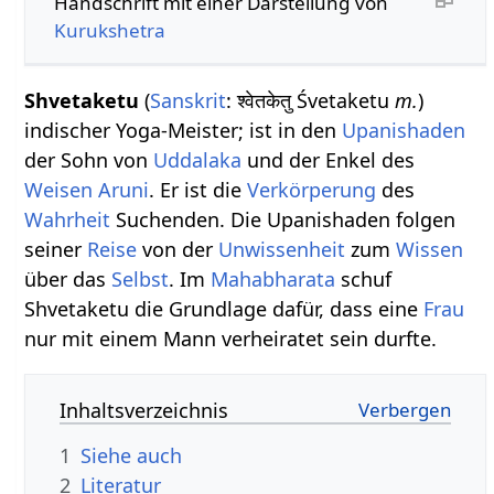
Handschrift mit einer Darstellung von
Kurukshetra
Shvetaketu
(
Sanskrit
: श्वेतकेतु Śvetaketu
m.
)
indischer Yoga-Meister; ist in den
Upanishaden
der Sohn von
Uddalaka
und der Enkel des
Weisen
Aruni
. Er ist die
Verkörperung
des
Wahrheit
Suchenden. Die Upanishaden folgen
seiner
Reise
von der
Unwissenheit
zum
Wissen
über das
Selbst
. Im
Mahabharata
schuf
Shvetaketu die Grundlage dafür, dass eine
Frau
nur mit einem Mann verheiratet sein durfte.
Inhaltsverzeichnis
1
Siehe auch
2
Literatur