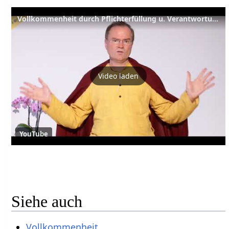
Vollkommenheit durch Pflichterfüllung u. Verantwortung – YVS553 – Bhagavad Gita Kap. 18, Verse 45-48
Video laden
YouTube
Siehe auch
Vollkommenheit