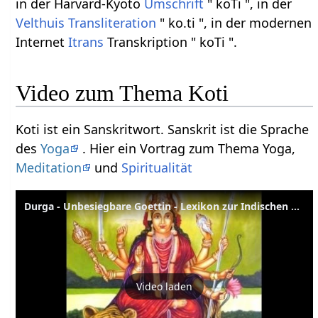
in der Harvard-Kyoto
Umschrift
" koTi ", in der
Velthuis
Transliteration
" ko.ti ", in der modernen
Internet
Itrans
Transkription " koTi ".
Video zum Thema Koti
Koti ist ein Sanskritwort. Sanskrit ist die Sprache
des
Yoga
. Hier ein Vortrag zum Thema Yoga,
Meditation
und
Spiritualität
Durga - Unbesiegbare Goettin - Lexikon zur Indischen Mythologie
Video laden