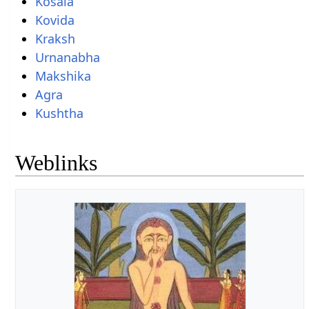
Kosala
Kovida
Kraksh
Urnanabha
Makshika
Agra
Kushtha
Weblinks