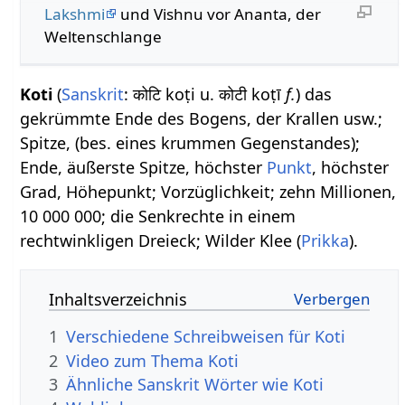
Lakshmi
und Vishnu vor Ananta, der
Weltenschlange
Koti
(
Sanskrit
: कोटि koṭi u. कोटी koṭī
f.
) das
gekrümmte Ende des Bogens, der Krallen usw.;
Spitze, (bes. eines krummen Gegenstandes);
Ende, äußerste Spitze, höchster
Punkt
, höchster
Grad, Höhepunkt; Vorzüglichkeit; zehn Millionen,
10 000 000; die Senkrechte in einem
rechtwinkligen Dreieck; Wilder Klee (
Prikka
).
Inhaltsverzeichnis
1
Verschiedene Schreibweisen für Koti
2
Video zum Thema Koti
3
Ähnliche Sanskrit Wörter wie Koti