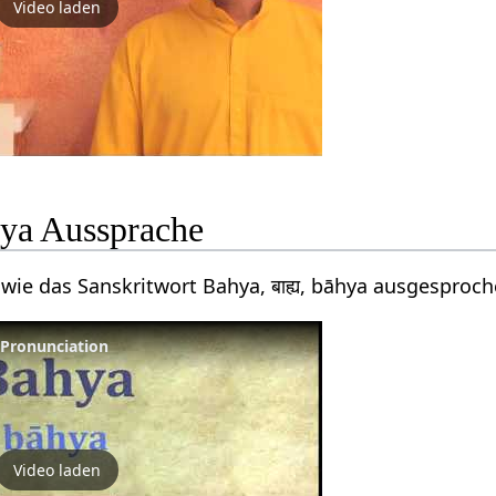
Video laden
hya Aussprache
wie das Sanskritwort Bahya, बाह्य, bāhya ausgesproch
t Pronunciation
Video laden