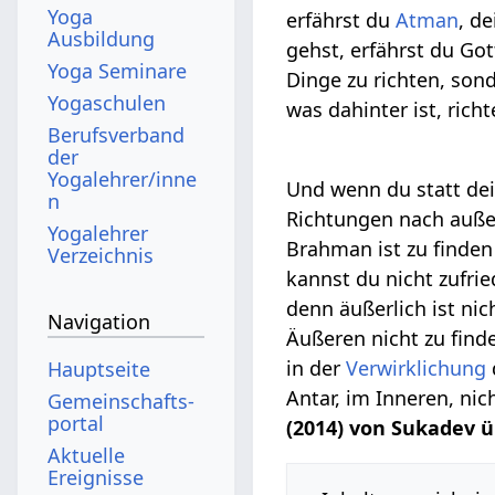
Yoga
erfährst du
Atman
, d
Ausbildung
gehst, erfährst du Go
Yoga Seminare
Dinge zu richten, son
Yogaschulen
was dahinter ist, rich
Berufsverband
der
Yogalehrer/inne
Und wenn du statt de
n
Richtungen nach außen
Yogalehrer
Brahman ist zu finden 
Verzeichnis
kannst du nicht zufri
denn äußerlich ist ni
Navigation
Äußeren nicht zu finden
in der
Verwirklichung
Hauptseite
Antar, im Inneren, nich
Gemeinschafts­
portal
(2014) von Sukadev 
Aktuelle
Ereignisse