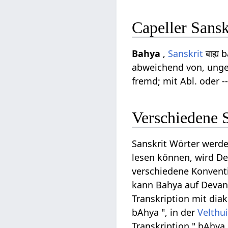
Capeller Sans
Bahya
,
Sanskrit
बाह्य
abweichend von, ungee
fremd; mit Abl. oder 
Verschiedene 
Sanskrit Wörter werde
lesen können, wird Dev
verschiedene Konventi
kann Bahya auf Devanag
Transkription mit diak
bAhya ", in der
Velthu
Transkription " bAhya 