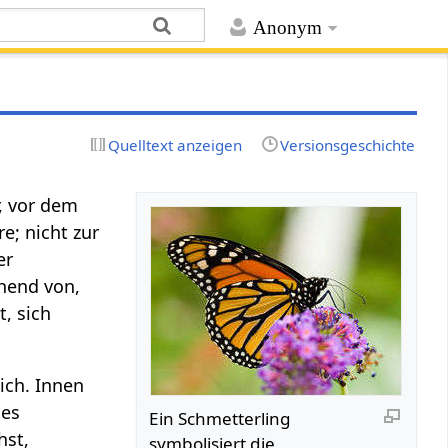
Anonym
Quelltext anzeigen
Versionsgeschichte
r, vor dem
e; nicht zur
er
hend von,
, sich
lich. Innen
les
Ein Schmetterling
hst,
symbolisiert die