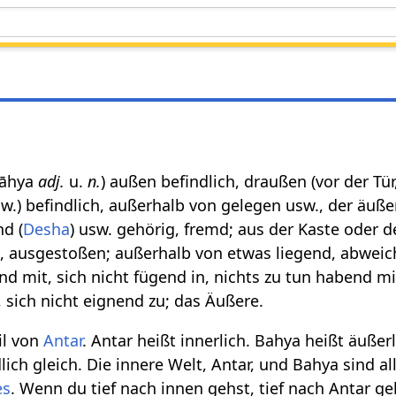
 bāhya
adj.
u.
n.
) außen befindlich, draußen (vor der Tü
.) befindlich, außerhalb von gelegen usw., der äußer
nd (
Desha
) usw. gehörig, fremd; aus der Kaste oder d
, ausgestoßen; außerhalb von etwas liegend, abweic
d mit, sich nicht fügend in, nichts zu tun habend mit
 sich nicht eignend zu; das Äußere.
il von
Antar
. Antar heißt innerlich. Bahya heißt äußer
lich gleich. Die innere Welt, Antar, und Bahya sind al
es
. Wenn du tief nach innen gehst, tief nach Antar ge