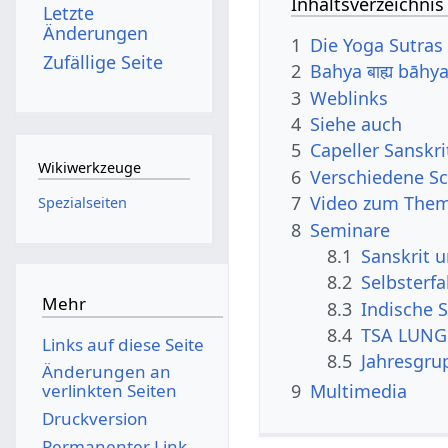
Inhaltsverzeichnis
Letzte
Änderungen
1
Die Yoga Sutras 
Zufällige Seite
2
Bahya बाह्य bāh
3
Weblinks
4
Siehe auch
5
Capeller Sanskr
Wikiwerkzeuge
6
Verschiedene Sc
7
Video zum The
Spezialseiten
8
Seminare
8.1
Sanskrit 
8.2
Selbsterf
Mehr
8.3
Indische S
8.4
TSA LUNG 
Links auf diese Seite
8.5
Jahresgru
Änderungen an
verlinkten Seiten
9
Multimedia
Druckversion
Permanenter Link