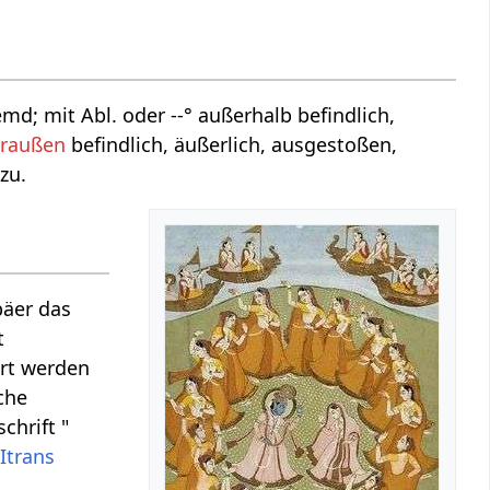
emd; mit Abl. oder --° außerhalb befindlich,
raußen
befindlich, äußerlich, ausgestoßen,
zu.
päer das
t
ert werden
iche
hrift "
t
Itrans