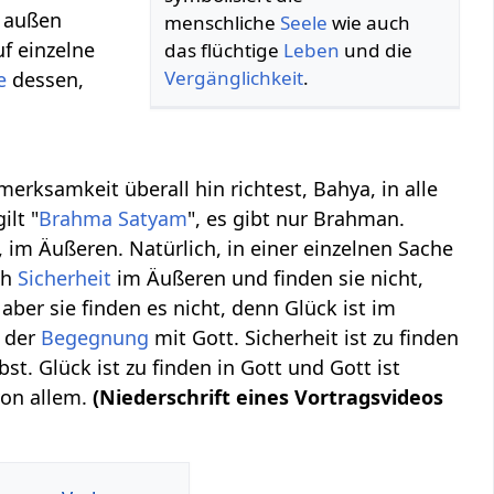
h außen
menschliche
Seele
wie auch
f einzelne
das flüchtige
Leben
und die
Vergänglichkeit
.
e
dessen,
merksamkeit überall hin richtest, Bahya, in alle
ilt "
Brahma Satyam
", es gibt nur Brahman.
, im Äußeren. Natürlich, in einer einzelnen Sache
ch
Sicherheit
im Äußeren und finden sie nicht,
ber sie finden es nicht, denn Glück ist im
n der
Begegnung
mit Gott. Sicherheit ist zu finden
st. Glück ist zu finden in Gott und Gott ist
 von allem.
(Niederschrift eines Vortragsvideos