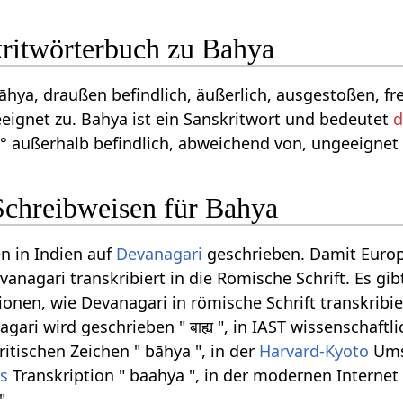
kritwörterbuch zu Bahya
 bāhya, draußen befindlich, äußerlich, ausgestoßen, fr
ignet zu. Bahya ist ein Sanskritwort und bedeutet
d
--° außerhalb befindlich, abweichend von, ungeeignet 
Schreibweisen für Bahya
n in Indien auf
Devanagari
geschrieben. Damit Euro
anagari transkribiert in die Römische Schrift. Es gib
onen, wie Devanagari in römische Schrift transkribi
ari wird geschrieben " बाह्य ", in IAST wissenschaftl
ritischen Zeichen " bāhya ", in der
Harvard-Kyoto
Umsc
is
Transkription " baahya ", in der modernen Interne
".