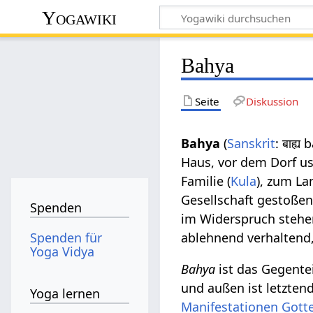
Yogawiki
Bahya
Seite
Diskussion
Bahya
(
Sanskrit
: बाह्य
Haus, vor dem Dorf usw
Familie (
Kula
), zum La
Gesellschaft gestoßen
Spenden
im Widerspruch stehen
Spenden für
ablehnend verhaltend,
Yoga Vidya
Bahya
ist das Gegente
und außen ist letztend
Yoga lernen
Manifestationen
Gott