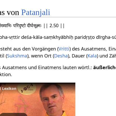
as von
Patanjali
संख्याभिः परिदृष्टो दीर्घसूक्ष्मः || 2.50 ||
ha-vṛttir deśa-kāla-saṃkhyābhiḥ paridṛṣṭo dīrgha-s
esteht aus den Vorgängen (
Vritti
) des Ausatmens, Ei
il (
Sukshma
), wenn Ort (
Desha
), Dauer (
Kala
) und Zä
s Ausatmens und Einatmens lauten wörtl.:
äußerlich
ktion.
t Lexikon