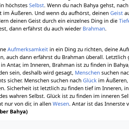
ein höchstes
Selbst
. Wenn du nach Bahya gehst, nac
tt im Äußeren. Und wenn du aufhörst, deinen
Geist
au
dern deinen Geist durch ein einzelnes Ding in die
Tief
test, dann erfährst du auch wieder
Brahman
.
ine
Aufmerksamkeit
in ein Ding zu richten, deine Auf
, auch dann erfährst du Brahman überall. Letztlich g
in Antar, im Inneren, Brahman ist zu finden in Bahya
eden sein, deshalb wird gesagt,
Menschen
suchen na
chts sicher. Menschen suchen nach
Glück
im Äußeren, a
. Sicherheit ist letztlich zu finden tief im Inneren, i
des wahren Selbst. Glück ist zu finden im inneren Selb
t nur von dir, in allen
Wesen
. Antar ist das Innerste
über Bahya)