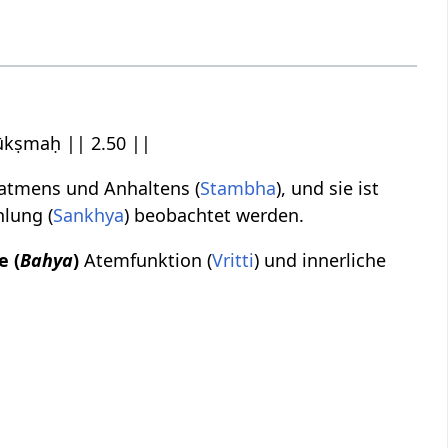
ūkṣmaḥ || 2.50 ||
natmens und Anhaltens (
Stambha
), und sie ist
hlung (
Sankhya
) beobachtet werden.
e (
Bahya
)
Atemfunktion (
Vritti
) und innerliche