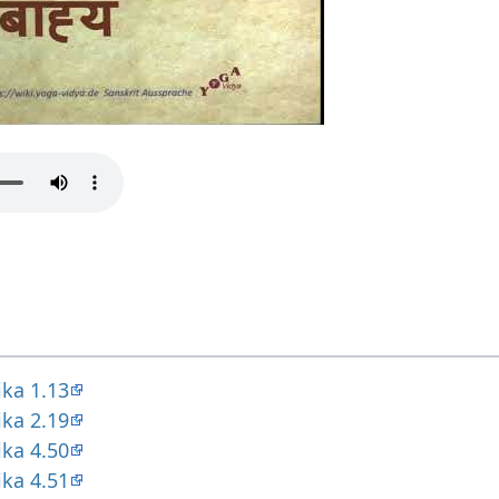
ika 1.13
ika 2.19
ika 4.50
ika 4.51