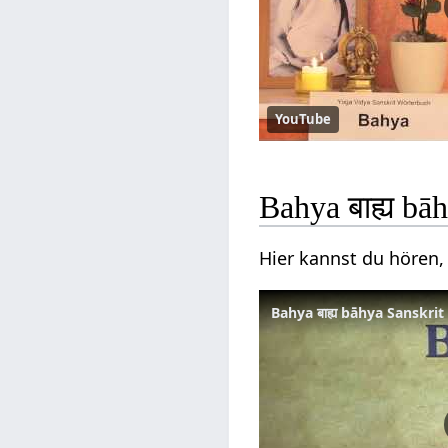
YouTube
Bahya बाह्य bā
Hier kannst du hören, 
Bahya बाह्य bāhya Sanskri