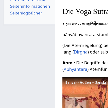
Seiten­­informationen
Die Yoga Sutr
Seitenlogbücher
बाह्याभ्यन्तरस्तम्भवृत्तिर्देशकाल
bāhyābhyantara-stamb
(Die Atemregelung) b
lang (
Dirgha
) oder subt
Anm.:
Die Begriffe de
(
Abhyantara
) Atemfun
Bahya -- Außen -- Sanskri