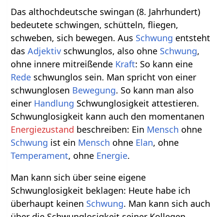
Das althochdeutsche swingan (8. Jahrhundert)
bedeutete schwingen, schütteln, fliegen,
schweben, sich bewegen. Aus
Schwung
entsteht
das
Adjektiv
schwunglos, also ohne
Schwung
,
ohne innere mitreißende
Kraft
: So kann eine
Rede
schwunglos sein. Man spricht von einer
schwunglosen
Bewegung
. So kann man also
einer
Handlung
Schwunglosigkeit attestieren.
Schwunglosigkeit kann auch den momentanen
Energiezustand
beschreiben: Ein
Mensch
ohne
Schwung
ist ein
Mensch
ohne
Elan
, ohne
Temperament
, ohne
Energie
.
Man kann sich über seine eigene
Schwunglosigkeit beklagen: Heute habe ich
überhaupt keinen
Schwung
. Man kann sich auch
über die Schwunglosigkeit seiner Kollegen