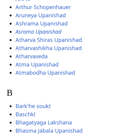
Arthur Schopenhauer
Aruneya Upanishad
Ashrama Upanishad
Asrama Upanishad
Atharva Shiras Upanishad
Atharvashikha Upanishad
Atharvaveda
Atma Upanishad
Atmabodha Upanishad
B
Bark'he soukt
Baschkl
Bhagatyaga Lakshana
Bhasma Jabala Upanishad