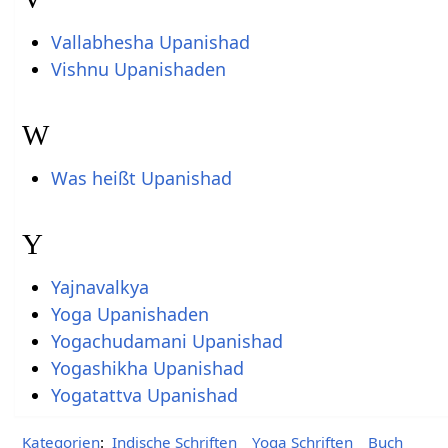
Vallabhesha Upanishad
Vishnu Upanishaden
W
Was heißt Upanishad
Y
Yajnavalkya
Yoga Upanishaden
Yogachudamani Upanishad
Yogashikha Upanishad
Yogatattva Upanishad
Kategorien
:
Indische Schriften
Yoga Schriften
Buch