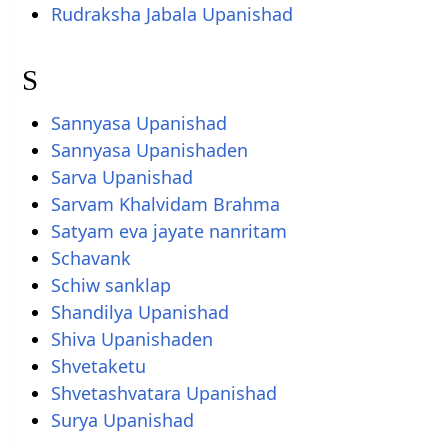
Rudraksha Jabala Upanishad
S
Sannyasa Upanishad
Sannyasa Upanishaden
Sarva Upanishad
Sarvam Khalvidam Brahma
Satyam eva jayate nanritam
Schavank
Schiw sanklap
Shandilya Upanishad
Shiva Upanishaden
Shvetaketu
Shvetashvatara Upanishad
Surya Upanishad