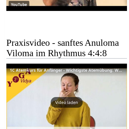
YouTube
Praxisvideo - sanftes Anuloma
Viloma im Rhythmus 4:4:8
1C Atemkurs für Anfänger - Wichtigste Atemübung: Wechselatmung 4:4:8 - Kurze Praxis (1. Woche)
Video laden