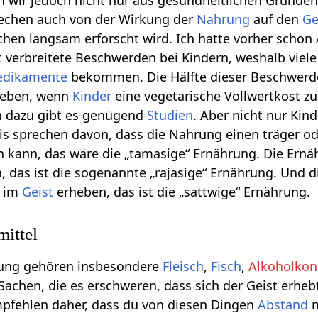
 wir jedoch nicht nur aus gesundheitlichen Gründe
echen auch von der Wirkung der
Nahrung
auf den
Ge
schen langsam erforscht wird. Ich hatte vorher scho
t verbreitete Beschwerden bei Kindern, weshalb viele
dikamente
bekommen. Die Hälfte dieser Beschwer
 geben, wenn
Kinder
eine vegetarische Vollwertkost zu
 dazu gibt es genügend
Studien
. Aber nicht nur Kin
is sprechen davon, dass die Nahrung einen träger o
n kann, das wäre die „tamasige“ Ernährung. Die Ern
 das ist die sogenannte „rajasige“ Ernährung. Und d
n im
Geist
erheben, das ist die „sattwige“ Ernährung.
ittel
rung gehören insbesondere
Fleisch
,
Fisch
,
Alkoholko
d Sachen, die es erschweren, dass sich der Geist erheb
pfehlen daher, dass du von diesen Dingen
Abstand
n