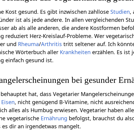
che Kost gesund. Es gibt inzwischen zahllose
Studien
,
nder ist als jede andere. In allen vergleichenden St
er ab als alle anderen, die andere Kostformen befo
g reduziert Herz-Kreislauf-Probleme. Wer vegetarisch
ter und
Rheuma
/
Arthritis
tritt seltener auf. Ich könnt
nische Wörterbuch aller
Krankheiten
erzählen. Es ist 
g einfach gesund ist.
Mangelerscheinungen bei gesunder Ern
 behauptet hat, dass Vegetarier Mangelerscheinunge
g
Eisen
, nicht genügend B-Vitamine, nicht ausreichen
sich alles als Humbug erwiesen. Vegetarier haben alle
ne vegetarische
Ernährung
befolgst, brauchst du als
 es dir an irgendetwas mangelt.