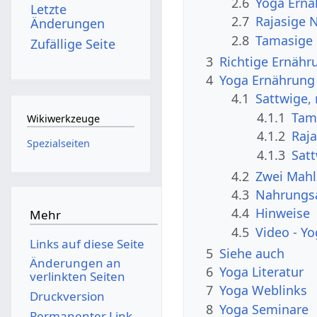
2.6
Yoga Ernä
Letzte
2.7
Rajasige 
Änderungen
2.8
Tamasige 
Zufällige Seite
3
Richtige Ernähr
4
Yoga Ernährung 
4.1
Sattwige,
4.1.1
Tam
Wikiwerkzeuge
4.1.2
Raj
Spezialseiten
4.1.3
Sat
4.2
Zwei Mahl
4.3
Nahrungsa
4.4
Hinweise
Mehr
4.5
Video - Y
Links auf diese Seite
5
Siehe auch
Änderungen an
6
Yoga Literatur
verlinkten Seiten
7
Yoga Weblinks
Druckversion
8
Yoga Seminare
Permanenter Link