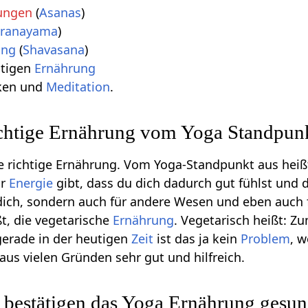
ungen
(
Asanas
)
ranayama
)
ung
(
Shavasana
)
htigen
Ernährung
nken und
Meditation
.
ichtige Ernährung vom Yoga Standpun
die richtige Ernährung. Vom Yoga-Standpunkt aus hei
ir
Energie
gibt, dass du dich dadurch gut fühlst und
ür dich, sondern auch für andere Wesen und eben auch
t, die vegetarische
Ernährung
. Vegetarisch heißt: 
gerade in der heutigen
Zeit
ist das ja kein
Problem
, 
t aus vielen Gründen sehr gut und hilfreich.
 bestätigen das Yoga Ernährung gesund