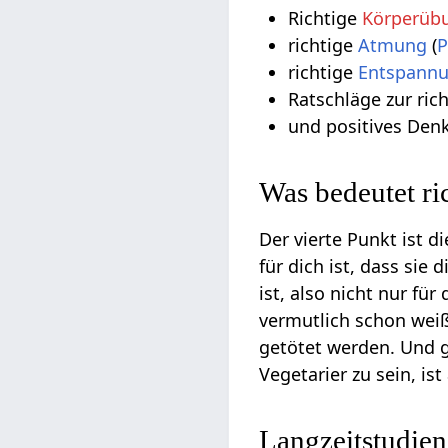
Richtige
Körperüb
richtige
Atmung
(
P
richtige
Entspann
Ratschläge zur ric
und positives De
Was bedeutet r
Der vierte Punkt ist 
für dich ist, dass sie d
ist, also nicht nur f
vermutlich schon weiß
getötet werden. Und 
Vegetarier zu sein, is
Langzeitstudien