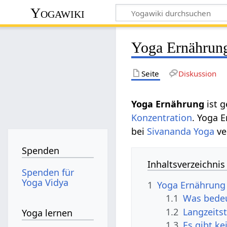
Yogawiki
Yoga Ernährun
Seite
Diskussion
Yoga Ernährung
ist 
Konzentration
. Yoga 
bei
Sivananda Yoga
ve
Spenden
Inhaltsverzeichnis
Spenden für
Yoga Vidya
1
Yoga Ernährung
1.1
Was bedeu
1.2
Langzeits
Yoga lernen
1.3
Es gibt k