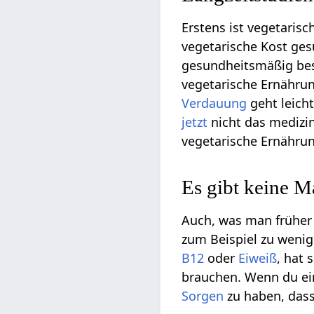
Erstens ist vegetaris
vegetarische Kost gesü
gesundheitsmäßig bess
vegetarische Ernährun
Verdauung
geht leich
jetzt
nicht das medizi
vegetarische Ernährun
Es gibt keine 
Auch, was man früher
zum Beispiel zu weni
B12
oder
Eiweiß
, hat 
brauchen. Wenn du ei
Sorgen
zu haben, dass