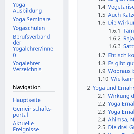
Yoga
1.4
Vegetaris
Ausbildung
1.5
Auch Katz
Yoga Seminare
1.6
Die Wirku
Yogaschulen
1.6.1
Tam
Berufsverband
1.6.2
Raj
der
1.6.3
Sat
Yogalehrer/inne
n
1.7
Ehtisch k
1.8
Es gibt g
Yogalehrer
Verzeichnis
1.9
Wodraus b
1.10
Wie kann
Navigation
2
Yoga und Ernäh
2.1
Wirkung d
Hauptseite
2.2
Yoga Ernä
Gemeinschafts­
2.3
Yoga Ernä
portal
2.4
Ahimsa, N
Aktuelle
2.5
Die drei 
Ereignisse