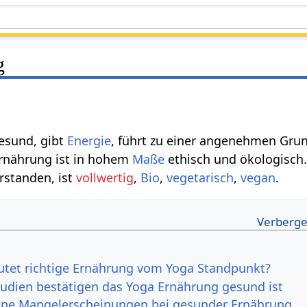
g
gesund, gibt
Energie
, führt zu einer angenehmen Gr
Ernährung ist in hohem
Maße
ethisch und ökologisch.
rstanden, ist
vollwertig
,
Bio
,
vegetarisch
,
vegan
.
tet richtige Ernährung vom Yoga Standpunkt?
tudien bestätigen das Yoga Ernährung gesund ist
eine Mangelerscheinungen bei gesunder Ernährung