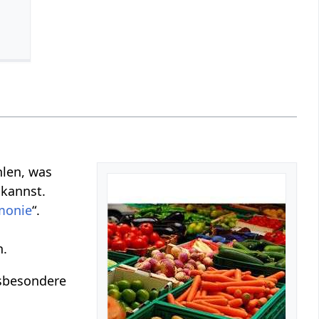
hlen, was
kannst.
monie
“.
n.
nsbesondere