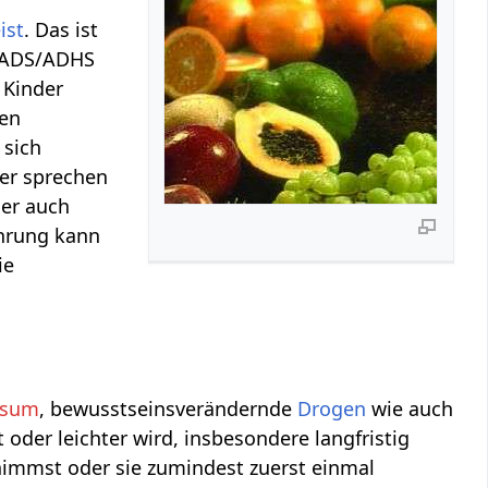
n
ist
. Das ist
n ADS/ADHS
 Kinder
den
 sich
der sprechen
der auch
ährung kann
ie
nsum
, bewusstseinsverändernde
Drogen
wie auch
t oder leichter wird, insbesondere langfristig
immst oder sie zumindest zuerst einmal