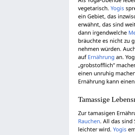
Als Yoga-Übende leben
vegetarisch.
Yogis
spr
ein Gebiet, das inzwi
erwähnt, das sind wei
dann irgendwelche
Me
bräuchte es nicht zu
nehmen würden. Auch
auf
Ernährung
an. Yog
„grobstofflich“ mache
einen unruhig machen,
Ernährung kann eine
Tamassige Lebensm
Zur tamasigen Ernäh
Rauchen
. All das sin
leichter wird.
Yogis
em