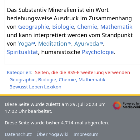
Das Substantiv Mineralien‏‎ ist ein Wort
beziehungsweise Ausdruck im Zusammenhang
von
Geographie
,
Biologie
,
Chemie
,
Mathematik
und kann interpretiert werden vom Standpunkt
von
Yoga
,
Meditation
,
Ayurveda
,
Spiritualität
, humanistische
Psychologie
.
Kategorien
:
Seiten, die die RSS-Erweiterung verwenden
Geographie, Biologie, Chemie, Mathematik
Bewusst Leben Lexikon
Diese Seite wurde zuletzt am 29. Juli 2023 um
17:02 Uhr bearbeitet.
Diese Seite wurde bisher 4.714-mal abgerufen.
Datenschutz
Über Yogawiki
Impressum