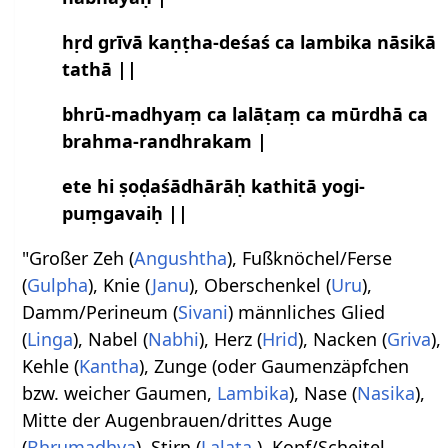
hṛd grīvā kaṇṭha-deśaś ca lambika nāsikā
tathā ||
bhrū-madhyaṃ ca lalāṭaṃ ca mūrdhā ca
brahma-randhrakam |
ete hi ṣoḍaśādhārāḥ kathitā yogi-
puṃgavaiḥ ||
"Großer Zeh (
Angushtha
), Fußknöchel/Ferse
(
Gulpha
), Knie (
Janu
), Oberschenkel (
Uru
),
Damm/Perineum (
Sivani
) männliches Glied
(
Linga
), Nabel (
Nabhi
), Herz (
Hrid
), Nacken (
Griva
),
Kehle (
Kantha
), Zunge (oder Gaumenzäpfchen
bzw. weicher Gaumen,
Lambika
), Nase (
Nasika
),
Mitte der Augenbrauen/drittes Auge
(
Bhrumadhya
), Stirn (
Lalata
), Kopf/Scheitel