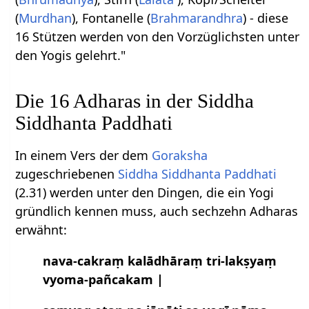
(
Murdhan
), Fontanelle (
Brahmarandhra
) - diese
16 Stützen werden von den Vorzüglichsten unter
den Yogis gelehrt."
Die 16 Adharas in der Siddha
Siddhanta Paddhati
In einem Vers der dem
Goraksha
zugeschriebenen
Siddha Siddhanta Paddhati
(2.31) werden unter den Dingen, die ein Yogi
gründlich kennen muss, auch sechzehn Adharas
erwähnt:
nava-cakraṃ kalādhāraṃ tri-lakṣyaṃ
vyoma-pañcakam |