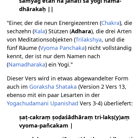
samyag etan na jānāti sa yogī nāma-
dhārakaḥ ||
"Einer, der die neun Energiezentren (
Chakra
), die
sechzehn (
Kala
) Stützen (
Adhara
), die drei Arten
von Meditationsobjekten (
Trilakshya
, und die
fünf Räume (
Vyoma Panchaka
) nicht vollständig
kennt, der ist nur dem Namen nach
(
Namadharaka
) ein Yogi."
Dieser Vers wird in etwas abgewandelter Form
auch im
Goraksha Shataka
(Version 2 Vers 13,
ebenso mit ein paar Lesarten in der
Yogachudamani Upanishad
Vers 3-4) überliefert:
ṣaṭ-cakraṃ ṣoḍaśādhāraṃ tri-lakṣ(y)aṃ
vyoma-pañcakam |