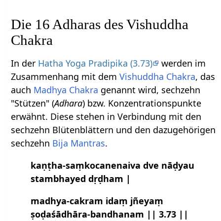
Die 16 Adharas des Vishuddha
Chakra
In der
Hatha Yoga Pradipika (3.73)
werden im
Zusammenhang mit dem
Vishuddha Chakra
, das
auch
Madhya Chakra
genannt wird, sechzehn
"Stützen" (
Adhara
) bzw. Konzentrationspunkte
erwähnt. Diese stehen in Verbindung mit den
sechzehn Blütenblättern und den dazugehörigen
sechzehn
Bija Mantras
.
kaṇṭha-saṃkocanenaiva dve nāḍyau
stambhayed dṛḍham |
madhya-cakram idaṃ jñeyaṃ
ṣoḍaśādhāra-bandhanam || 3.73 ||