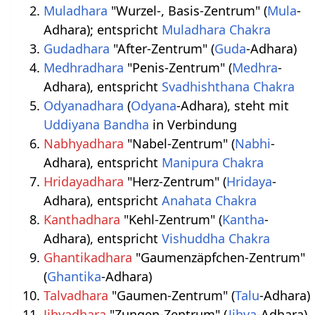
Muladhara
"Wurzel-, Basis-Zentrum" (
Mula
-
Adhara); entspricht
Muladhara Chakra
Gudadhara
"After-Zentrum" (
Guda
-Adhara)
Medhradhara
"Penis-Zentrum" (
Medhra
-
Adhara), entspricht
Svadhishthana Chakra
Odyanadhara
(
Odyana
-Adhara), steht mit
Uddiyana Bandha
in Verbindung
Nabhyadhara
"Nabel-Zentrum" (
Nabhi
-
Adhara), entspricht
Manipura Chakra
Hridayadhara
"Herz-Zentrum" (
Hridaya
-
Adhara), entspricht
Anahata Chakra
Kanthadhara
"Kehl-Zentrum" (
Kantha
-
Adhara), entspricht
Vishuddha Chakra
Ghantikadhara
"Gaumenzäpfchen-Zentrum"
(
Ghantika
-Adhara)
Talvadhara
"Gaumen-Zentrum" (
Talu
-Adhara)
Jihvadhara
"Zungen-Zentrum" (
Jihva
-Adhara)