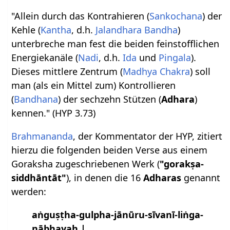
"Allein durch das Kontrahieren (
Sankochana
) der
Kehle (
Kantha
, d.h.
Jalandhara Bandha
)
unterbreche man fest die beiden feinstofflichen
Energiekanäle (
Nadi
, d.h.
Ida
und
Pingala
).
Dieses mittlere Zentrum (
Madhya Chakra
) soll
man (als ein Mittel zum) Kontrollieren
(
Bandhana
) der sechzehn Stützen (
Adhara
)
kennen." (HYP 3.73)
Brahmananda
, der Kommentator der HYP, zitiert
hierzu die folgenden beiden Verse aus einem
Goraksha zugeschriebenen Werk (
"gorakṣa-
siddhāntāt"
), in denen die 16
Adharas
genannt
werden:
aṅguṣṭha-gulpha-jānūru-sīvanī-liṅga-
nābhayaḥ |