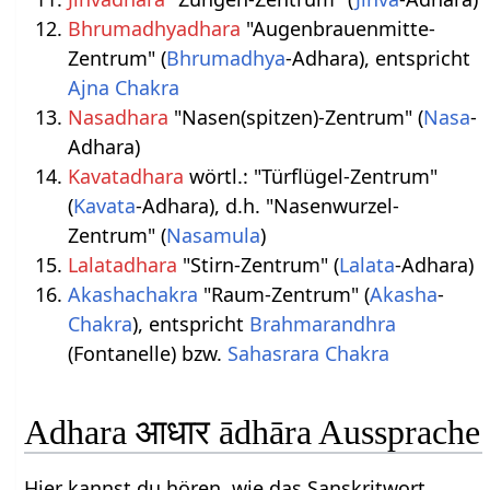
Bhrumadhyadhara
"Augenbrauenmitte-
Zentrum" (
Bhrumadhya
-Adhara), entspricht
Ajna Chakra
Nasadhara
"Nasen(spitzen)-Zentrum" (
Nasa
-
Adhara)
Kavatadhara
wörtl.: "Türflügel-Zentrum"
(
Kavata
-Adhara), d.h. "Nasenwurzel-
Zentrum" (
Nasamula
)
Lalatadhara
"Stirn-Zentrum" (
Lalata
-Adhara)
Akashachakra
"Raum-Zentrum" (
Akasha
-
Chakra
), entspricht
Brahmarandhra
(Fontanelle) bzw.
Sahasrara Chakra
Adhara आधार ādhāra Aussprache
Hier kannst du hören, wie das Sanskritwort