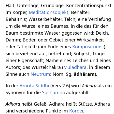
Halt, Unterlage, Grundlage; Konzentrationspunkt
im Körper,
Meditationsobjekt
; Behälter,
Behältnis; Wasserbehälter, Teich; eine Vertiefung
um die Wurzel eines Baumes, in die das für den
Baum bestimmte Wasser gegossen wird; Deich,
Damm; Boden oder Gebiet einer Wirksamkeit
oder Tätigkeit; (am Ende eines
Kompositums
:)
sich beziehend auf, betreffend; Subjekt, Träger
einer Eigenschaft; Name eines Teiches und eines
Autors; das Wurzelchakra (
Muladhara
, in diesem
Sinne auch
Neutrum
: Nom. Sg.
ādhāram
).
In der
Amrita Siddhi
(Vers 2.6) wird
Adhara
als ein
Synonym für die
Sushumna
aufgezählt.
Adhara
heißt Gefäß, Adhara heißt Stütze. Adhara
sind verschiedene Punkte im
Körper
.