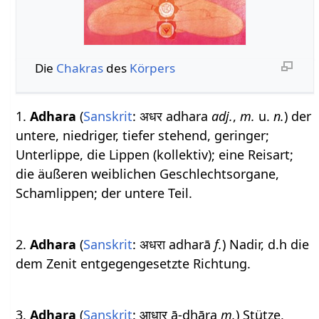
Die
Chakras
des
Körpers
1.
Adhara
(
Sanskrit
: अधर adhara
adj.
,
m.
u.
n.
) der
untere, niedriger, tiefer stehend, geringer;
Unterlippe, die Lippen (kollektiv); eine Reisart;
die äußeren weiblichen Geschlechtsorgane,
Schamlippen; der untere Teil.
2.
Adhara
(
Sanskrit
: अधरा adharā
f.
) Nadir, d.h die
dem Zenit entgegengesetzte Richtung.
3.
Adhara
(
Sanskrit
: आधार ā-dhāra
m.
) Stütze,