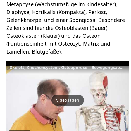
Metaphyse (Wachstumsfuge im Kindesalter),
Diaphyse, Kortikalis (Kompakta), Periost,
Gelenkknorpel und einer Spongiosa. Besondere
Zellen sind hier die Osteoblasten (Bauer),
Osteoklasten (Klauer) und das Osteon
(Funtionseinheit mit Osteozyt, Matrix und
Lamellen, Blutgefäße).
Skelett, Knochensystem, Osteoporose – Bewegungsapparat, Teil 1 – YVS336 – Wirkung von Yogaübungen
Video laden