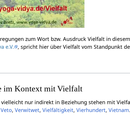
Informationen und Anregu
a e.V.
, spricht hier über Vielfalt‏‎ vom Standpunkt
r indirekt in Beziehung stehen mit Vielfalt‏‎, aber für dich vielleicht doch interssant s
,
,
,
,
,