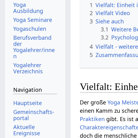
Yoga
1
Vielfalt: Einheit
Ausbildung
2
Vielfalt‏‎ Video
Yoga Seminare
3
Siehe auch
Yogaschulen
3.1
3.2
Psycholog
Berufsverband
der
4
Vielfalt‏‎ -
Yogalehrer/inne
5
Zusammenfass
n
Yogalehrer
Verzeichnis
Vielfalt: Einhe
Navigation
Der große
Yoga Meist
Hauptseite
einen Kamm zu scheren.
Gemeinschafts­
portal
Praktiken
gibt. Es ist 
Aktuelle
Charaktereigenschaft
Ereignisse
doch die menschliche K