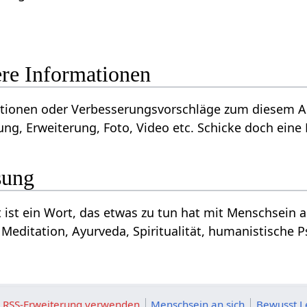
 - weitere Informationen
der Verbesserungsvorschläge zum diesem Artikel über Vielfalt‏‎ ? Wi
ng, Erweiterung, Foto, Video etc. Schicke doch eine 
sung
om
Meditation, Ayurveda, Spiritualität, humanistische P
ie RSS-Erweiterung verwenden
Menschsein an sich
Bewusst L