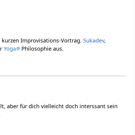
ngen zum Wort bzw. Ausdruck Vielfalt‏‎ in diesem kurzen Improvisations-Vortrag.
Sukadev
,
 der
Yoga
Philosophie aus.
ein
.