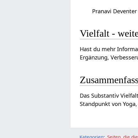
Pranavi Deventer
Vielfalt‏‎
Hast du mehr Informationen o
Ergänzung, Verbesseru
Zusammenfas
Das Substantiv Vielfalt‏‎ ist ein Wort, das etwas zu tun hat mit Menschsein an sich und kann interpretiert werden v
Standpunkt von Yoga, 
Kategorien
:
Seiten, die d